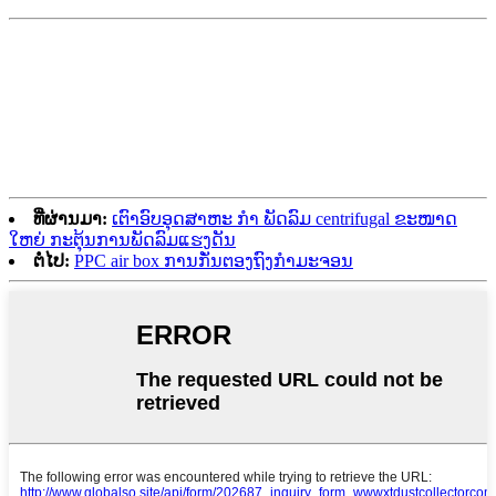
ທີ່ຜ່ານມາ:
ເຕົາອົບອຸດສາຫະ ກຳ ພັດລົມ centrifugal ຂະໜາດ
ໃຫຍ່ ກະຕຸ້ນການພັດລົມແຮງດັນ
ຕໍ່ໄປ:
PPC air box ການກັ່ນຕອງຖົງກໍາມະຈອນ