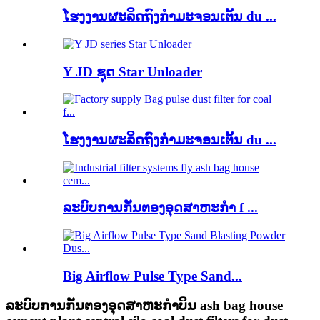
ໂຮງງານຜະລິດຖົງກໍາມະຈອນເຕັ້ນ du ...
Y JD ຊຸດ Star Unloader
ໂຮງງານຜະລິດຖົງກໍາມະຈອນເຕັ້ນ du ...
ລະບົບການກັ່ນຕອງອຸດສາຫະກໍາ f ...
Big Airflow Pulse Type Sand...
ລະບົບການກັ່ນຕອງອຸດສາຫະກໍາບິນ ash bag house