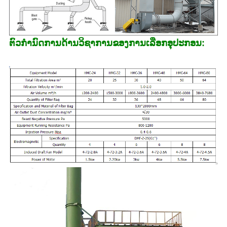
ຕົວກໍານົດການດ້ານວິຊາການຂອງການເລືອກອຸປະກອນ: