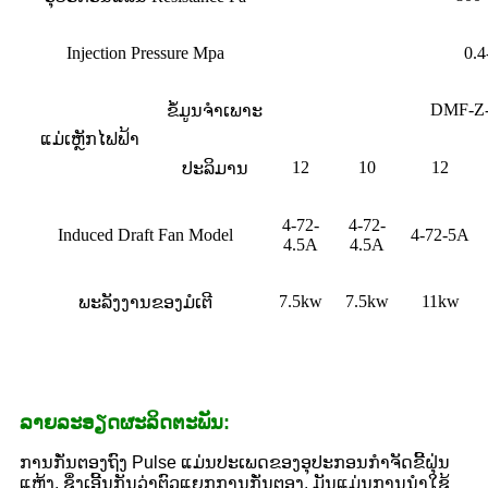
Injection Pressure Mpa
0.4
DMF-Z-
ຂໍ້ມູນຈໍາເພາະ
ແມ່ເຫຼັກໄຟຟ້າ
12
10
12
ປະລິມານ
4-72-
4-72-
Induced Draft Fan Model
4-72-5A
4.5A
4.5A
7.5kw
7.5kw
11kw
ພະລັງງານຂອງມໍເຕີ
ລາຍ​ລະ​ອຽດ​ຜະ​ລິດ​ຕະ​ພັນ​:
ການກັ່ນຕອງຖົງ Pulse ແມ່ນປະເພດຂອງອຸປະກອນກໍາຈັດຂີ້ຝຸ່ນ
ແຫ້ງ, ຊຶ່ງເອີ້ນກັນວ່າຕົວແຍກການກັ່ນຕອງ, ມັນແມ່ນການນໍາໃຊ້