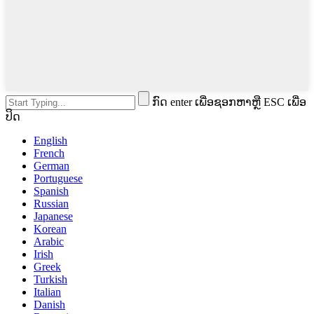
ກົດ enter ເພື່ອຊອກຫາຫຼື ESC ເພື່ອ
ປິດ
English
French
German
Portuguese
Spanish
Russian
Japanese
Korean
Arabic
Irish
Greek
Turkish
Italian
Danish