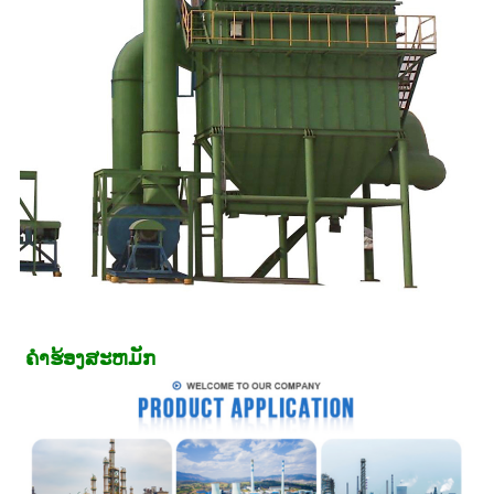
ຄໍາຮ້ອງສະຫມັກ