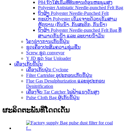
P84 ຖົງໃສ່ເຂັມທີ່ທົນທານຕໍ່ອຸນຫະພູມສູງ
Polyester Antistatic Needle-punched Felt Bag
ຖົງຜ້າ Polyester Needle-Punched Felt
ກະເປົ໋າ Polyester ເຂັມເຈາະດ້ວຍເຂັມສາມ
ຫຼັກຖານ (ກັນນໍ້າ, ກັນສະຕິກ, ກັນນໍ້າ)
ຖົງຜ້າ Polyester Needle-punched Felt Bag ທີ່
ສາມາດກັນນໍ້າ ແລະ ລະບາຍນໍ້າມັນ
ໂຄງຮ່າງການເກັບຂີ້ຝຸ່ນ
ຊຸດເຄື່ອງປະສົມຄວາມຊຸ່ມຊື່ນ
Screw ຊຸດ conveyor
Y JD ຊຸດ Star Unloader
ເຄື່ອງເກັບຂີ້ຝຸ່ນ
ເຄື່ອງເກັບຝຸ່ນ Cyclone
Filter Cartridge ອຸປະກອນເກັບຂີ້ຝຸ່ນ
Flue Gas Desulphurization ແລະອຸປະກອນ
Denitrification
ເຄື່ອງຈັບ Tar Catcher ໄຟຟ້າແຮງດັນສູງ
Pulse Cloth Bag ຜູ້ເກັບຂີ້ຝຸ່ນ
ຜະລິດຕະພັນທີ່ໂດດເດັ່ນ