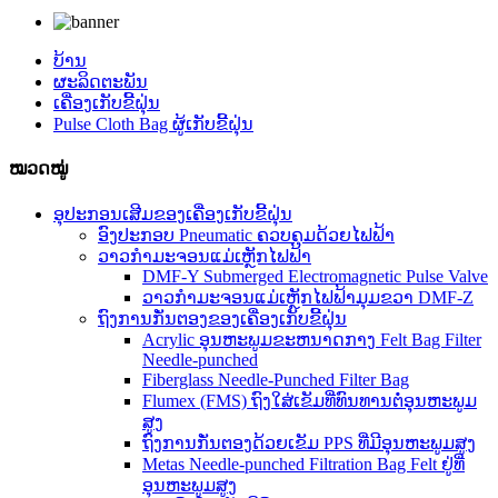
ບ້ານ
ຜະລິດຕະພັນ
ເຄື່ອງເກັບຂີ້ຝຸ່ນ
Pulse Cloth Bag ຜູ້ເກັບຂີ້ຝຸ່ນ
ໝວດໝູ່
ອຸປະກອນເສີມຂອງເຄື່ອງເກັບຂີ້ຝຸ່ນ
ອົງປະກອບ Pneumatic ຄວບຄຸມດ້ວຍໄຟຟ້າ
ວາວກຳມະຈອນແມ່ເຫຼັກໄຟຟ້າ
DMF-Y Submerged Electromagnetic Pulse Valve
ວາວກຳມະຈອນແມ່ເຫຼັກໄຟຟ້າມຸມຂວາ DMF-Z
ຖົງການກັ່ນຕອງຂອງເຄື່ອງເກັບຂີ້ຝຸ່ນ
Acrylic ອຸນຫະພູມຂະຫນາດກາງ Felt Bag Filter
Needle-punched
Fiberglass Needle-Punched Filter Bag
Flumex (FMS) ຖົງໃສ່ເຂັມທີ່ທົນທານຕໍ່ອຸນຫະພູມ
ສູງ
ຖົງການກັ່ນຕອງດ້ວຍເຂັມ PPS ທີ່ມີອຸນຫະພູມສູງ
Metas Needle-punched Filtration Bag Felt ຢູ່ທີ່
ອຸນຫະພູມສູງ