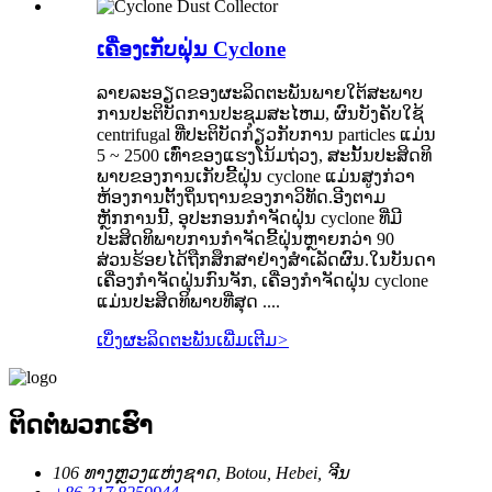
ເຄື່ອງເກັບຝຸ່ນ Cyclone
ລາຍ​ລະ​ອຽດ​ຂອງ​ຜະ​ລິດ​ຕະ​ພັນ​ພາຍ​ໃຕ້​ສະ​ພາບ​
ການ​ປະ​ຕິ​ບັດ​ການ​ປະ​ຊຸມ​ສະ​ໄຫມ​, ຜົນ​ບັງ​ຄັບ​ໃຊ້
centrifugal ທີ່​ປະ​ຕິ​ບັດ​ກ່ຽວ​ກັບ​ການ particles ແມ່ນ
5 ~ 2500 ເທົ່າ​ຂອງ​ແຮງ​ໂນ້ມ​ຖ່ວງ​, ສະ​ນັ້ນ​ປະ​ສິດ​ທິ​
ພາບ​ຂອງ​ການ​ເກັບ​ຂີ້​ຝຸ່ນ cyclone ແມ່ນ​ສູງ​ກ​່​ວາ​
ຫ້ອງ​ການ​ຕັ້ງ​ຖິ່ນ​ຖານ​ຂອງ​ກາ​ວິ​ທັດ​.ອີງຕາມ
ຫຼັກການນີ້, ອຸປະກອນກໍາຈັດຝຸ່ນ cyclone ທີ່ມີ
ປະສິດທິພາບການກໍາຈັດຂີ້ຝຸ່ນຫຼາຍກວ່າ 90
ສ່ວນຮ້ອຍໄດ້ຖືກສຶກສາຢ່າງສໍາເລັດຜົນ.ໃນບັນດາ
ເຄື່ອງກໍາຈັດຝຸ່ນກົນຈັກ, ເຄື່ອງກໍາຈັດຝຸ່ນ cyclone
ແມ່ນປະສິດທິພາບທີ່ສຸດ ....
ເບິ່ງຜະລິດຕະພັນເພີ່ມເຕີມ
>
ຕິດ​ຕໍ່​ພວກ​ເຮົາ
106 ທາງຫຼວງແຫ່ງຊາດ, Botou, Hebei, ຈີນ