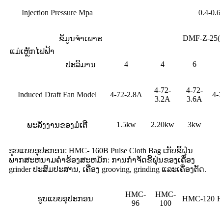
Injection Pressure Mpa
0.4-0.
DMF-Z-25(
ຂໍ້ມູນຈໍາເພາະ
ແມ່ເຫຼັກໄຟຟ້າ
4
4
6
ປະລິມານ
4-72-
4-72-
Induced Draft Fan Model
4-72-2.8A
4-
3.2A
3.6A
1.5kw
2.20kw
3kw
ພະລັງງານຂອງມໍເຕີ
ຮູບແບບອຸປະກອນ: HMC- 160B Pulse Cloth Bag ເກັບຂີ້ຝຸ່ນ
ພາກສະຫນາມຄໍາຮ້ອງສະຫມັກ: ການກໍາຈັດຂີ້ຝຸ່ນຂອງເຄື່ອງ
grinder ປະສົມປະສານ, ເຄື່ອງ grooving, grinding ແລະເຄື່ອງຕັດ.
HMC-
HMC-
ຮູບແບບອຸປະກອນ
HMC-120
96
100