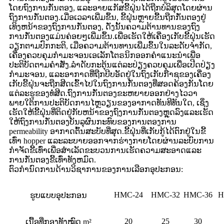
ໂດຍຖົງການກັ່ນຕອງ, ແລະອາຍແກັສຂີ້ຝຸ່ນໄດ້ຖືກບໍລິສຸດໂດຍຜ່ານ
ຖົງການກັ່ນຕອງ.ເມື່ອເວລາເພີ່ມຂຶ້ນ, ຂີ້ຝຸ່ນຫຼາຍຂື້ນຖືກກັ່ນຕອງຢູ່
ເທິງຫນ້າຂອງຖົງການກັ່ນຕອງ, ດັ່ງນັ້ນຄວາມຕ້ານທານຂອງຖົງ
ການກັ່ນຕອງແມ່ນຄ່ອຍໆເພີ່ມຂຶ້ນ.ເພື່ອເຮັດໃຫ້ເຄື່ອງເກັບຂີ້ຝຸ່ນເຮັດ
ວຽກຕາມປົກກະຕິ, ເມື່ອຄວາມຕ້ານທານເພີ່ມຂຶ້ນໃນລະດັບຈໍາກັດ,
ເຄື່ອງຄວບຄຸມກໍາມະຈອນເອເລັກໂຕຣນິກອອກຄໍາແນະນໍາເພື່ອ
ປະຕິບັດຕາມຄໍາສັ່ງ.ລໍາດັບກະຕຸ້ນແຕ່ລະປ່ຽງຄວບຄຸມເພື່ອເປີດປ່ຽງ
ກໍາມະຈອນ, ແລະອາກາດທີ່ຖືກບີບອັດຢູ່ໃນຖົງເກັບກ໊າຊຂອງເຄື່ອງ
ເກັບຂີ້ຝຸ່ນຈະຖືກສີດເຂົ້າໄປໃນຖົງການກັ່ນຕອງທີ່ສອດຄ້ອງກັນໂດຍ
ແຕ່ລະຮູຂອງທໍ່ສີດ.ຖົງການກັ່ນຕອງຂະຫຍາຍອອກຢ່າງໄວວາ
ພາຍໃຕ້ການປະຕິບັດການໄຫຼວຽນຂອງອາກາດທັນທີທັນໃດ, ເຊິ່ງ
ເຮັດໃຫ້ຂີ້ຝຸ່ນທີ່ຕິດຢູ່ກັບຫນ້າຂອງຖົງການກັ່ນຕອງຫຼຸດລົງແລະເຮັດ
ໃຫ້ຖົງການກັ່ນຕອງບັນລຸຜົນກະທົບຂອງການຕອງການ
permeability ອາກາດຕົ້ນສະບັບທີ່ສຸດ.ຂີ້ຝຸ່ນທີ່ເກັບກູ້ໄດ້ຕົກຢູ່ໃນຂີ້
ເທົ່າ hopper ແລະລະບາຍອອກຈາກຮ່າງກາຍໂດຍຜ່ານລະບົບການ
ກໍາຈັດຂີ້ເທົ່າເພື່ອສໍາເລັດຂະບວນການເຮັດຄວາມສະອາດແລະ
ການກັ່ນຕອງຂີ້ເທົ່າທັງຫມົດ.
ຕົວກໍານົດການດ້ານວິຊາການຂອງການເລືອກອຸປະກອນ:
HMC-24
HMC-32
HMC-36
H
ຮູບແບບອຸປະກອນ
20
25
30
ເນື້ອທີ່ກອງທັງໝົດ m²