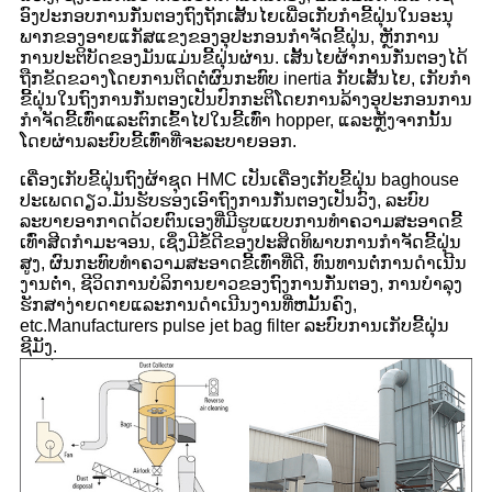
ອົງປະກອບການກັ່ນຕອງຖົງຖັກເສັ້ນໄຍເພື່ອເກັບກໍາຂີ້ຝຸ່ນໃນອະນຸ
ພາກຂອງອາຍແກັສແຂງຂອງອຸປະກອນກໍາຈັດຂີ້ຝຸ່ນ, ຫຼັກການ
ການປະຕິບັດຂອງມັນແມ່ນຂີ້ຝຸ່ນຜ່ານ. ເສັ້ນໄຍຜ້າການກັ່ນຕອງໄດ້
ຖືກຂັດຂວາງໂດຍການຕິດຕໍ່ຜົນກະທົບ inertia ກັບເສັ້ນໄຍ, ເກັບກໍາ
ຂີ້ຝຸ່ນໃນຖົງການກັ່ນຕອງເປັນປົກກະຕິໂດຍການລ້າງອຸປະກອນການ
ກໍາຈັດຂີ້ເທົ່າແລະຕົກເຂົ້າໄປໃນຂີ້ເທົ່າ hopper, ແລະຫຼັງຈາກນັ້ນ
ໂດຍຜ່ານລະບົບຂີ້ເທົ່າທີ່ຈະລະບາຍອອກ.
ເຄື່ອງເກັບຂີ້ຝຸ່ນຖົງຜ້າຊຸດ HMC ເປັນເຄື່ອງເກັບຂີ້ຝຸ່ນ baghouse
ປະເພດດຽວ.ມັນຮັບຮອງເອົາຖົງການກັ່ນຕອງເປັນວົງ, ລະບົບ
ລະບາຍອາກາດດ້ວຍຕົນເອງທີ່ມີຮູບແບບການທໍາຄວາມສະອາດຂີ້
ເທົ່າສີດກໍາມະຈອນ, ເຊິ່ງມີຂໍ້ດີຂອງປະສິດທິພາບການກໍາຈັດຂີ້ຝຸ່ນ
ສູງ, ຜົນກະທົບທໍາຄວາມສະອາດຂີ້ເທົ່າທີ່ດີ, ທົນທານຕໍ່ການດໍາເນີນ
ງານຕ່ໍາ, ຊີວິດການບໍລິການຍາວຂອງຖົງການກັ່ນຕອງ, ການບໍາລຸງ
ຮັກສາງ່າຍດາຍແລະການດໍາເນີນງານທີ່ຫມັ້ນຄົງ,
etc.Manufacturers pulse jet bag filter ລະບົບການເກັບຂີ້ຝຸ່ນ
ຊີມັງ.