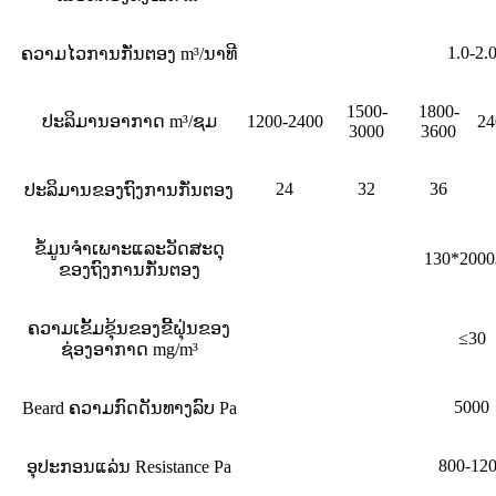
1.0-2.
ຄວາມໄວການກັ່ນຕອງ m³/ນາທີ
1500-
1800-
ປະລິມານອາກາດ m³/ຊມ
1200-2400
24
3000
3600
24
32
36
ປະລິມານຂອງຖົງການກັ່ນຕອງ
ຂໍ້ມູນຈໍາເພາະແລະວັດສະດຸ
130*200
ຂອງຖົງການກັ່ນຕອງ
ຄວາມເຂັ້ມຂຸ້ນຂອງຂີ້ຝຸ່ນຂອງ
≤30
ຊ່ອງອາກາດ mg/m³
5000
Beard ຄວາມກົດດັນທາງລົບ Pa
800-12
ອຸປະກອນແລ່ນ Resistance Pa