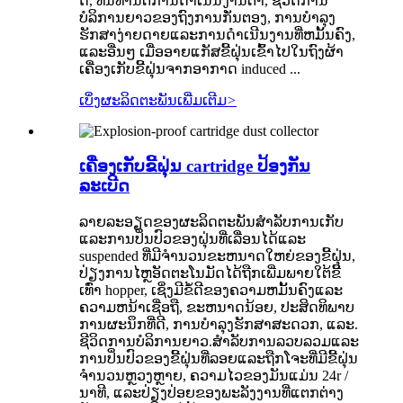
ດີ, ທົນທານຕໍ່ການດໍາເນີນງານຕ່ໍາ, ຊີວິດການ
ບໍລິການຍາວຂອງຖົງການກັ່ນຕອງ, ການບໍາລຸງ
ຮັກສາງ່າຍດາຍແລະການດໍາເນີນງານທີ່ຫມັ້ນຄົງ,
ແລະອື່ນໆ ເມື່ອອາຍແກັສຂີ້ຝຸ່ນເຂົ້າໄປໃນຖົງຜ້າ
ເຄື່ອງເກັບຂີ້ຝຸ່ນຈາກອາກາດ induced ...
ເບິ່ງຜະລິດຕະພັນເພີ່ມເຕີມ
>
ເຄື່ອງເກັບຂີ້ຝຸ່ນ cartridge ປ້ອງກັນ
ລະເບີດ
ລາຍລະອຽດຂອງຜະລິດຕະພັນສໍາລັບການເກັບ
ແລະການປິ່ນປົວຂອງຝຸ່ນທີ່ເລື່ອນໄດ້ແລະ
suspended ທີ່ມີຈໍານວນຂະຫນາດໃຫຍ່ຂອງຂີ້ຝຸ່ນ,
ປ່ຽງການໄຫຼອັດຕະໂນມັດໄດ້ຖືກເພີ່ມພາຍໃຕ້ຂີ້
ເທົ່າ hopper, ເຊິ່ງມີຂໍ້ດີຂອງຄວາມຫມັ້ນຄົງແລະ
ຄວາມຫນ້າເຊື່ອຖື, ຂະຫນາດນ້ອຍ, ປະສິດທິພາບ
ການຜະນຶກທີ່ດີ, ການບໍາລຸງຮັກສາສະດວກ, ແລະ.
ຊີວິດການບໍລິການຍາວ.ສໍາລັບການລວບລວມແລະ
ການປິ່ນປົວຂອງຂີ້ຝຸ່ນທີ່ລອຍແລະຖືກໂຈະທີ່ມີຂີ້ຝຸ່ນ
ຈໍານວນຫຼວງຫຼາຍ, ຄວາມໄວຂອງມັນແມ່ນ 24r /
ນາທີ, ແລະປ່ຽງປ່ອຍຂອງພະລັງງານທີ່ແຕກຕ່າງ