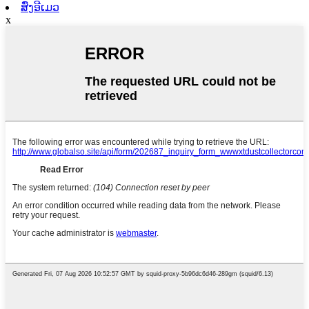
ສົ່ງອີເມວ
x