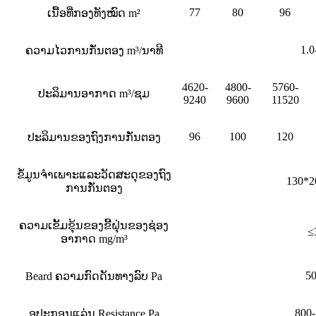
77
80
96
ເນື້ອທີ່ກອງທັງໝົດ m²
1.0
ຄວາມໄວການກັ່ນຕອງ m³/ນາທີ
4620-
4800-
5760-
ປະລິມານອາກາດ m³/ຊມ
9240
9600
11520
96
100
120
ປະລິມານຂອງຖົງການກັ່ນຕອງ
ຂໍ້ມູນຈໍາເພາະແລະວັດສະດຸຂອງຖົງ
130*
ການກັ່ນຕອງ
ຄວາມເຂັ້ມຂຸ້ນຂອງຂີ້ຝຸ່ນຂອງຊ່ອງ
≤
ອາກາດ mg/m³
5
Beard ຄວາມກົດດັນທາງລົບ Pa
800
ອຸປະກອນແລ່ນ Resistance Pa