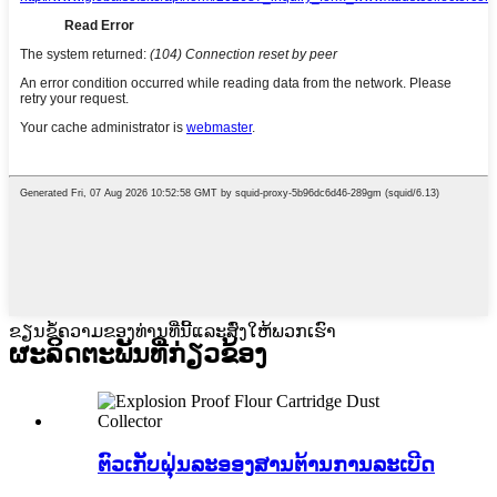
ຂຽນຂໍ້ຄວາມຂອງທ່ານທີ່ນີ້ແລະສົ່ງໃຫ້ພວກເຮົາ
ຜະ​ລິດ​ຕະ​ພັນ​ທີ່​ກ່ຽວ​ຂ້ອງ
ຕົວເກັບຝຸ່ນລະອອງສານຕ້ານການລະເບີດ