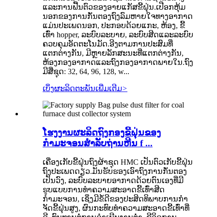
ແລະການຟື້ນຕົວຂອງອາຍແກັສຂີ້ຝຸ່ນ.ເປືອກຫຸ້ມ
ນອກຂອງການກັ່ນຕອງຖົງລົມຫາຍໃຈທາງອາກາດ
ແມ່ນປະເພດນອກ, ປະກອບດ້ວຍແກະ, ຫ້ອງ, ຂີ້
ເທົ່າ hopper, ລະບົບລະບາຍ, ລະບົບສີດແລະລະບົບ
ຄວບຄຸມອັດຕະໂນມັດ.ອີງຕາມການປະສົມທີ່
ແຕກຕ່າງກັນ, ມີຫຼາຍລັກສະນະທີ່ແຕກຕ່າງກັນ,
ຫ້ອງກອງອາກາດແລະຖົງກອງອາກາດພາຍໃນ.ຖົງ
ມີສີ່ຊຸດ: 32, 64, 96, 128, w...
ເບິ່ງຜະລິດຕະພັນເພີ່ມເຕີມ
>
ໂຮງງານຜະລິດຖົງກອງຂີ້ຝຸ່ນຂອງ
ກໍາມະຈອນສໍາລັບຖ່ານຫີນ f ...
ເຄື່ອງເກັບຂີ້ຝຸ່ນຖົງຜ້າຊຸດ HMC ເປັນຕົວເກັບຂີ້ຝຸ່ນ
ຖົງປະເພດດຽວ.ມັນຮັບຮອງເອົາຖົງການກັ່ນຕອງ
ເປັນວົງ, ລະບົບລະບາຍອາກາດດ້ວຍຕົນເອງທີ່ມີ
ຮູບແບບການທໍາຄວາມສະອາດຂີ້ເທົ່າສີດ
ກໍາມະຈອນ, ເຊິ່ງມີຂໍ້ດີຂອງປະສິດທິພາບການກໍາ
ຈັດຂີ້ຝຸ່ນສູງ, ຜົນກະທົບທໍາຄວາມສະອາດຂີ້ເທົ່າທີ່