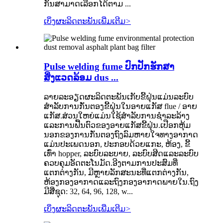
ກັນສາມາດເລືອກໄດ້ຕາມ ...
ເບິ່ງຜະລິດຕະພັນເພີ່ມເຕີມ
>
Pulse welding fume ປົກປັກຮັກສາ
ສິ່ງແວດລ້ອມ dus ...
ລາຍ​ລະ​ອຽດ​ຜະ​ລິດ​ຕະ​ພັນ​ເກັບ​ຂີ້​ຝຸ່ນ​ແມ່ນ​ລະ​ບົບ​
ສໍາ​ລັບ​ການ​ກັ່ນ​ຕອງ​ຂີ້​ຝຸ່ນ​ໃນ​ອາຍ​ແກ​ັ​ສ flue / ອາຍ​
ແກ​ັ​ສ​.ສ່ວນໃຫຍ່ແມ່ນໃຊ້ສໍາລັບການຊໍາລະລ້າງ
ແລະການຟື້ນຕົວຂອງອາຍແກັສຂີ້ຝຸ່ນ.ເປືອກຫຸ້ມ
ນອກຂອງການກັ່ນຕອງຖົງລົມຫາຍໃຈທາງອາກາດ
ແມ່ນປະເພດນອກ, ປະກອບດ້ວຍແກະ, ຫ້ອງ, ຂີ້
ເທົ່າ hopper, ລະບົບລະບາຍ, ລະບົບສີດແລະລະບົບ
ຄວບຄຸມອັດຕະໂນມັດ.ອີງຕາມການປະສົມທີ່
ແຕກຕ່າງກັນ, ມີຫຼາຍລັກສະນະທີ່ແຕກຕ່າງກັນ,
ຫ້ອງກອງອາກາດແລະຖົງກອງອາກາດພາຍໃນ.ຖົງ
ມີສີ່ຊຸດ: 32, 64, 96, 128, w...
ເບິ່ງຜະລິດຕະພັນເພີ່ມເຕີມ
>