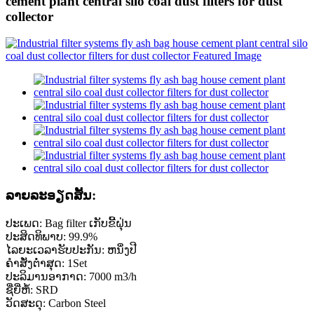
cement plant central silo coal dust filters for dust
collector
ລາຍ​ລະ​ອຽດ​ສັ້ນ​:
ປະເພດ: Bag filter ເກັບຂີ້ຝຸ່ນ
ປະສິດທິພາບ: 99.9%
ໄລຍະເວລາຮັບປະກັນ: ຫນຶ່ງປີ
ຄໍາສັ່ງຕໍ່າສຸດ: 1Set
ປະລິມານອາກາດ: 7000 m3/h
ຊື່ຍີ່ຫໍ້: SRD
ວັດສະດຸ: Carbon Steel