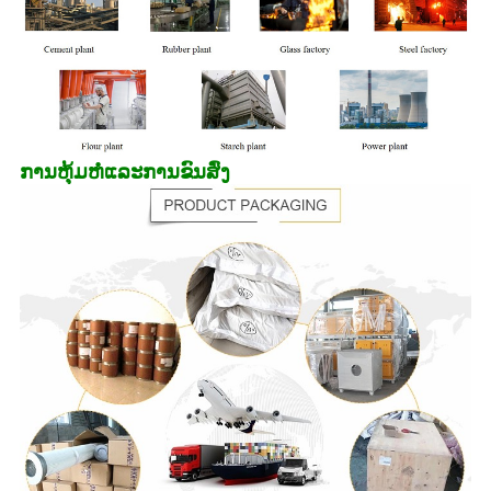
ການຫຸ້ມຫໍ່ແລະການຂົນສົ່ງ