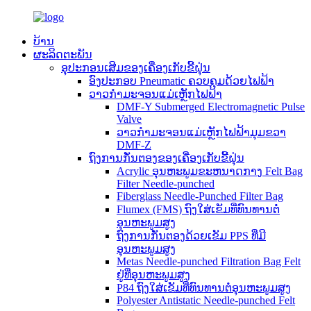
ບ້ານ
ຜະລິດຕະພັນ
ອຸປະກອນເສີມຂອງເຄື່ອງເກັບຂີ້ຝຸ່ນ
ອົງປະກອບ Pneumatic ຄວບຄຸມດ້ວຍໄຟຟ້າ
ວາວກຳມະຈອນແມ່ເຫຼັກໄຟຟ້າ
DMF-Y Submerged Electromagnetic Pulse
Valve
ວາວກຳມະຈອນແມ່ເຫຼັກໄຟຟ້າມຸມຂວາ
DMF-Z
ຖົງການກັ່ນຕອງຂອງເຄື່ອງເກັບຂີ້ຝຸ່ນ
Acrylic ອຸນຫະພູມຂະຫນາດກາງ Felt Bag
Filter Needle-punched
Fiberglass Needle-Punched Filter Bag
Flumex (FMS) ຖົງໃສ່ເຂັມທີ່ທົນທານຕໍ່
ອຸນຫະພູມສູງ
ຖົງການກັ່ນຕອງດ້ວຍເຂັມ PPS ທີ່ມີ
ອຸນຫະພູມສູງ
Metas Needle-punched Filtration Bag Felt
ຢູ່ທີ່ອຸນຫະພູມສູງ
P84 ຖົງໃສ່ເຂັມທີ່ທົນທານຕໍ່ອຸນຫະພູມສູງ
Polyester Antistatic Needle-punched Felt