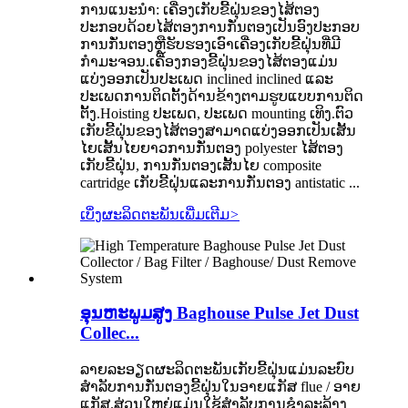
ການແນະນໍາ: ເຄື່ອງເກັບຂີ້ຝຸ່ນຂອງໄສ້ຕອງ
ປະກອບດ້ວຍໄສ້ຕອງການກັ່ນຕອງເປັນອົງປະກອບ
ການກັ່ນຕອງຫຼືຮັບຮອງເອົາເຄື່ອງເກັບຂີ້ຝຸ່ນທີ່ມີ
ກໍາມະຈອນ.ເຄື່ອງກອງຂີ້ຝຸ່ນຂອງໄສ້ຕອງແມ່ນ
ແບ່ງອອກເປັນປະເພດ inclined inclined ແລະ
ປະເພດການຕິດຕັ້ງດ້ານຂ້າງຕາມຮູບແບບການຕິດ
ຕັ້ງ.Hoisting ປະເພດ, ປະເພດ mounting ເທິງ.ຕົວ
ເກັບຂີ້ຝຸ່ນຂອງໄສ້ຕອງສາມາດແບ່ງອອກເປັນເສັ້ນ
ໄຍເສັ້ນໄຍຍາວການກັ່ນຕອງ polyester ໄສ້ຕອງ
ເກັບຂີ້ຝຸ່ນ, ການກັ່ນຕອງເສັ້ນໄຍ composite
cartridge ເກັບຂີ້ຝຸ່ນແລະການກັ່ນຕອງ antistatic ...
ເບິ່ງຜະລິດຕະພັນເພີ່ມເຕີມ
>
ອຸນຫະພູມສູງ Baghouse Pulse Jet Dust
Collec...
ລາຍ​ລະ​ອຽດ​ຜະ​ລິດ​ຕະ​ພັນ​ເກັບ​ຂີ້​ຝຸ່ນ​ແມ່ນ​ລະ​ບົບ​
ສໍາ​ລັບ​ການ​ກັ່ນ​ຕອງ​ຂີ້​ຝຸ່ນ​ໃນ​ອາຍ​ແກ​ັ​ສ flue / ອາຍ​
ແກ​ັ​ສ​.ສ່ວນໃຫຍ່ແມ່ນໃຊ້ສໍາລັບການຊໍາລະລ້າງ