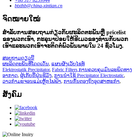
+86 317 8259944
btxthb@china-xintian.cn
ຈົດໝາຍໃໝ່
ສໍາ​ລັບ​ການ​ສອບ​ຖາມ​ກ່ຽວ​ກັບ​ຜະ​ລິດ​ຕະ​ພັນ​ຫຼື pricelist
ຂອງ​ພວກ​ເຮົາ​, ກະ​ລຸ​ນາ​ປ່ອຍ​ໃຫ້​ອີ​ເມວ​ຂອງ​ທ່ານ​ກັບ​ພວກ​
ເຮົາ​ແລະ​ພວກ​ເຮົາ​ຈະ​ຕິດ​ຕໍ່​ພົວ​ພັນ​ພາຍ​ໃນ 24 ຊົ່ວ​ໂມງ​.
ສອບຖາມດຽວນີ້
ຜະລິດຕະພັນທີ່ໂດດເດັ່ນ
,
ແຜນຜັງເວັບໄຊທ໌
Elektrostatik Precipitator
,
Fabric Filters ການຄວບຄຸມມົນລະພິດທາງ
ອາກາດ
,
ຜູ້ເກັບຂີ້ຝຸ່ນຊີມັງ
,
ການນໍາໃຊ້ Precipitator Electrostatic
,
ວາວກຳມະຈອນແມ່ເຫຼັກໄຟຟ້າ
,
ການກັ່ນຕອງຖົງອຸດສາຫະກໍາ
,
ສັງຄົມ