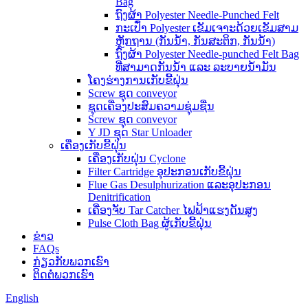
Bag
ຖົງຜ້າ Polyester Needle-Punched Felt
ກະເປົ໋າ Polyester ເຂັມເຈາະດ້ວຍເຂັມສາມ
ຫຼັກຖານ (ກັນນໍ້າ, ກັນສະຕິກ, ກັນນໍ້າ)
ຖົງຜ້າ Polyester Needle-punched Felt Bag
ທີ່ສາມາດກັນນໍ້າ ແລະ ລະບາຍນໍ້າມັນ
ໂຄງຮ່າງການເກັບຂີ້ຝຸ່ນ
Screw ຊຸດ conveyor
ຊຸດເຄື່ອງປະສົມຄວາມຊຸ່ມຊື່ນ
Screw ຊຸດ conveyor
Y JD ຊຸດ Star Unloader
ເຄື່ອງເກັບຂີ້ຝຸ່ນ
ເຄື່ອງເກັບຝຸ່ນ Cyclone
Filter Cartridge ອຸປະກອນເກັບຂີ້ຝຸ່ນ
Flue Gas Desulphurization ແລະອຸປະກອນ
Denitrification
ເຄື່ອງຈັບ Tar Catcher ໄຟຟ້າແຮງດັນສູງ
Pulse Cloth Bag ຜູ້ເກັບຂີ້ຝຸ່ນ
ຂ່າວ
FAQs
ກ່ຽວ​ກັບ​ພວກ​ເຮົາ
ຕິດ​ຕໍ່​ພວກ​ເຮົາ
English