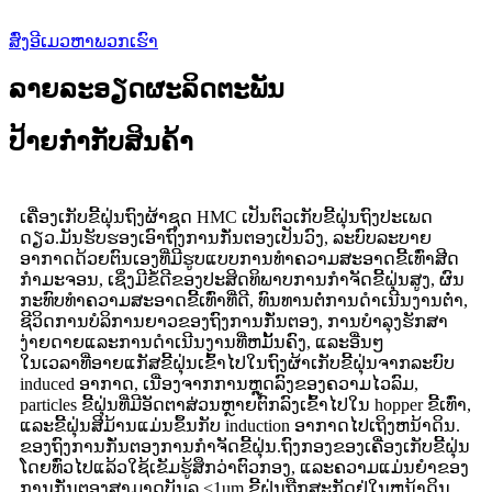
ສົ່ງອີເມວຫາພວກເຮົາ
ລາຍລະອຽດຜະລິດຕະພັນ
ປ້າຍກຳກັບສິນຄ້າ
ເຄື່ອງເກັບຂີ້ຝຸ່ນຖົງຜ້າຊຸດ HMC ເປັນຕົວເກັບຂີ້ຝຸ່ນຖົງປະເພດ
ດຽວ.ມັນຮັບຮອງເອົາຖົງການກັ່ນຕອງເປັນວົງ, ລະບົບລະບາຍ
ອາກາດດ້ວຍຕົນເອງທີ່ມີຮູບແບບການທໍາຄວາມສະອາດຂີ້ເທົ່າສີດ
ກໍາມະຈອນ, ເຊິ່ງມີຂໍ້ດີຂອງປະສິດທິພາບການກໍາຈັດຂີ້ຝຸ່ນສູງ, ຜົນ
ກະທົບທໍາຄວາມສະອາດຂີ້ເທົ່າທີ່ດີ, ທົນທານຕໍ່ການດໍາເນີນງານຕ່ໍາ,
ຊີວິດການບໍລິການຍາວຂອງຖົງການກັ່ນຕອງ, ການບໍາລຸງຮັກສາ
ງ່າຍດາຍແລະການດໍາເນີນງານທີ່ຫມັ້ນຄົງ, ແລະອື່ນໆ
ໃນເວລາທີ່ອາຍແກັສຂີ້ຝຸ່ນເຂົ້າໄປໃນຖົງຜ້າເກັບຂີ້ຝຸ່ນຈາກລະບົບ
induced ອາກາດ, ເນື່ອງຈາກການຫຼຸດລົງຂອງຄວາມໄວລົມ,
particles ຂີ້ຝຸ່ນທີ່ມີອັດຕາສ່ວນຫຼາຍຕົກລົງເຂົ້າໄປໃນ hopper ຂີ້ເທົ່າ,
ແລະຂີ້ຝຸ່ນສີມ້ານແມ່ນຂຶ້ນກັບ induction ອາກາດໄປເຖິງຫນ້າດິນ.
ຂອງຖົງການກັ່ນຕອງການກໍາຈັດຂີ້ຝຸ່ນ.ຖົງກອງຂອງເຄື່ອງເກັບຂີ້ຝຸ່ນ
ໂດຍທົ່ວໄປແລ້ວໃຊ້ເຂັມຮູ້ສຶກວ່າຕົວກອງ, ແລະຄວາມແມ່ນຍໍາຂອງ
ການກັ່ນຕອງສາມາດບັນລຸ <1um.ຂີ້ຝຸ່ນຖືກສະກັດຢູ່ໃນຫນ້າດິນ