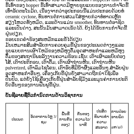
ຂີ້ເທົ່າຂອງ hopper ຂີ້ເທົ່າສາມາດມີຫຼາຍຮູບແບບຂອງການກໍາຈັດຂີ້
ເທົ່າອັດຕະໂນມັດ, ເນື່ອງຈາກວ່າອຸປະກອນນີ້ແມ່ນປະກອບດ້ວຍທໍ່
ceramic cyclone, ທົນທານຕໍ່ການສວມໃສ່ຫຼາຍກ່ວາທໍ່ທາດເຫຼັກ
ສຽງໂຫວດທັງຫມົດ, ແລະດ້ານແມ່ນ smoother, ທົນທານຕໍ່ອາຊິດ
ແລະເປັນດ່າງ, ສະນັ້ນມັນສາມາດເຮັດໄດ້. ຍັງໄດ້ຮັບການກໍາຈັດຂີ້
ຝຸ່ນປຽກ.
ຂອບເຂດຄໍາຮ້ອງສະຫມັກແລະຂໍ້ໄດ້ປຽບ
ມັນເຫມາະສົມສໍາລັບການຄວບຄຸມຂີ້ຝຸ່ນຂອງປະເພດຕ່າງໆແລະ
ຮູບແບບການເຜົາໃຫມ້ຂອງຫມໍ້ຫຸງຕົ້ມອຸດສາຫະກໍາແລະຫມໍ້ຫຸງ
ຕົ້ມຂອງສະຖານີພະລັງງານຄວາມຮ້ອນ.ເຊັ່ນ: ເຕົາເຜົາລະບົບຕ່ອງ
ໂສ້, ເຕົາປະຕິກອນ, ເຕົາຕົ້ມ, ເຕົາເຜົາຖ່ານຫີນ, ເຕົາຖ່ານຫີນ
pulverized, ເຕົາລົມໄຊໂຄນ, ເຕົາອົບທີ່ມີນ້ໍາຜຶ້ງແລະອື່ນໆ.ສໍາລັບຝຸ່ນ
ອຸດສາຫະກໍາອື່ນໆ, ເຄື່ອງເກັບຂີ້ຝຸ່ນຍັງສາມາດຖືກນໍາໃຊ້ເພື່ອ
ປິ່ນປົວ, ແຕ່ຍັງໃຊ້ເຄື່ອງເກັບຂີ້ຝຸ່ນສໍາລັບຊີມັງແລະມູນຄ່າການປະຕິ
ບັດອື່ນໆຂອງການຟື້ນຟູຂີ້ຝຸ່ນ.
ບັນຊີລາຍຊື່ຕົວກໍານົດການດ້ານວິຊາການ
ປະສິດ
ການປ່ອຍ
ພື້ນທີ່
ກັ່ນຕອງ
ອັດຕາການໄຫຼ 3/
ທິພາບທໍາ
ອາຍພິດ
ປະເພດ
ການກັ່ນ
ຄວາມໄວ/
ຊມ
ຄວາມ
ຕອງ2
ນາທີ
ມກ/ມ3
ສະອາດ