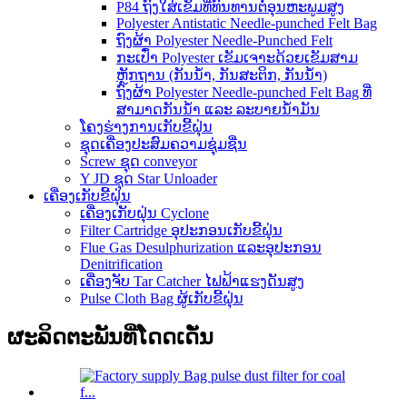
P84 ຖົງໃສ່ເຂັມທີ່ທົນທານຕໍ່ອຸນຫະພູມສູງ
Polyester Antistatic Needle-punched Felt Bag
ຖົງຜ້າ Polyester Needle-Punched Felt
ກະເປົ໋າ Polyester ເຂັມເຈາະດ້ວຍເຂັມສາມ
ຫຼັກຖານ (ກັນນໍ້າ, ກັນສະຕິກ, ກັນນໍ້າ)
ຖົງຜ້າ Polyester Needle-punched Felt Bag ທີ່
ສາມາດກັນນໍ້າ ແລະ ລະບາຍນໍ້າມັນ
ໂຄງຮ່າງການເກັບຂີ້ຝຸ່ນ
ຊຸດເຄື່ອງປະສົມຄວາມຊຸ່ມຊື່ນ
Screw ຊຸດ conveyor
Y JD ຊຸດ Star Unloader
ເຄື່ອງເກັບຂີ້ຝຸ່ນ
ເຄື່ອງເກັບຝຸ່ນ Cyclone
Filter Cartridge ອຸປະກອນເກັບຂີ້ຝຸ່ນ
Flue Gas Desulphurization ແລະອຸປະກອນ
Denitrification
ເຄື່ອງຈັບ Tar Catcher ໄຟຟ້າແຮງດັນສູງ
Pulse Cloth Bag ຜູ້ເກັບຂີ້ຝຸ່ນ
ຜະລິດຕະພັນທີ່ໂດດເດັ່ນ