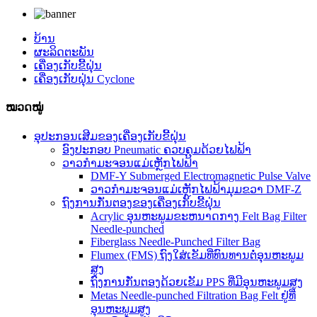
ບ້ານ
ຜະລິດຕະພັນ
ເຄື່ອງເກັບຂີ້ຝຸ່ນ
ເຄື່ອງເກັບຝຸ່ນ Cyclone
ໝວດໝູ່
ອຸປະກອນເສີມຂອງເຄື່ອງເກັບຂີ້ຝຸ່ນ
ອົງປະກອບ Pneumatic ຄວບຄຸມດ້ວຍໄຟຟ້າ
ວາວກຳມະຈອນແມ່ເຫຼັກໄຟຟ້າ
DMF-Y Submerged Electromagnetic Pulse Valve
ວາວກຳມະຈອນແມ່ເຫຼັກໄຟຟ້າມຸມຂວາ DMF-Z
ຖົງການກັ່ນຕອງຂອງເຄື່ອງເກັບຂີ້ຝຸ່ນ
Acrylic ອຸນຫະພູມຂະຫນາດກາງ Felt Bag Filter
Needle-punched
Fiberglass Needle-Punched Filter Bag
Flumex (FMS) ຖົງໃສ່ເຂັມທີ່ທົນທານຕໍ່ອຸນຫະພູມ
ສູງ
ຖົງການກັ່ນຕອງດ້ວຍເຂັມ PPS ທີ່ມີອຸນຫະພູມສູງ
Metas Needle-punched Filtration Bag Felt ຢູ່ທີ່
ອຸນຫະພູມສູງ