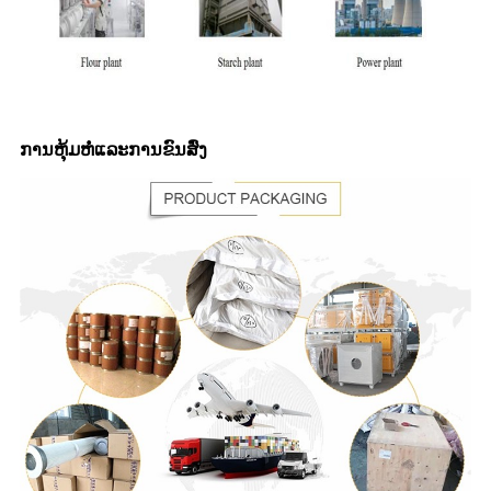
ການຫຸ້ມຫໍ່ແລະການຂົນສົ່ງ