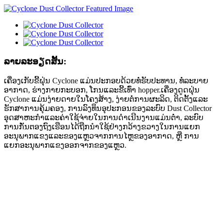
ລາຍ​ລະ​ອຽດ​ສັ້ນ​:
ເຄື່ອງເກັບຂີ້ຝຸ່ນ Cyclone ແມ່ນປະກອບດ້ວຍທໍ່ຮັບປະທານ, ທໍ່ລະບາຍ
ອາກາດ, ຮ່າງກາຍກະບອກ, ໂກນແລະຂີ້ເທົ່າ hopper.ເຄື່ອງດູດຝຸ່ນ
Cyclone ແມ່ນງ່າຍດາຍໃນໂຄງສ້າງ, ງ່າຍຕໍ່ການຜະລິດ, ຕິດຕັ້ງແລະ
ຮັກສາການຄຸ້ມຄອງ, ການລົງທຶນອຸປະກອນຂອງລະບົບ Dust Collector
ອຸດສາຫະກໍາແລະຄ່າໃຊ້ຈ່າຍໃນການດໍາເນີນງານແມ່ນຕໍ່າ, ລະບົບ
ການກັ່ນຕອງຖົງເຮືອນໄດ້ຖືກນໍາໃຊ້ຢ່າງກວ້າງຂວາງໃນການແຍກ
ອະນຸພາກແຂງແລະຂອງແຫຼວຈາກການໄຫຼຂອງອາກາດ, ຫຼື ການ
ແຍກອະນຸພາກແຂງອອກຈາກຂອງແຫຼວ.