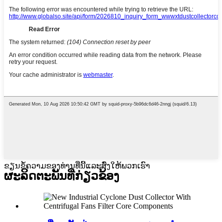
ຂຽນຂໍ້ຄວາມຂອງທ່ານທີ່ນີ້ແລະສົ່ງໃຫ້ພວກເຮົາ
ຜະ​ລິດ​ຕະ​ພັນ​ທີ່​ກ່ຽວ​ຂ້ອງ