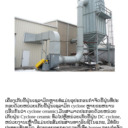
ເຄື່ອງເກັບຂີ້ຝຸ່ນເຊລາມິກຫຼາຍທໍ່ແມ່ນອຸປະກອນກໍາຈັດຂີ້ຝຸ່ນທີ່ປະ
ກອບດ້ວຍຫນ່ວຍເກັບຂີ້ຝຸ່ນເຊລາມິກ cyclone ຫຼາຍຂະຫນານ
(ເອີ້ນກັນວ່າ cyclone ceramic).ມັນສາມາດປະກອບດ້ວຍຫນ່ວຍ
ເກັບຝຸ່ນ Cyclone ceramic ທົ່ວໄປຫຼືຫນ່ວຍເກັບຂີ້ຝຸ່ນ DC cyclone,
ຫນ່ວຍງານເຫຼົ່ານີ້ແມ່ນປະສົມປະສານທາງອິນຊີໃນແກະ, ມີທໍ່ຮັບ
ປະທານທັງຫມົດ, ທໍ່ລະບາຍອາກາດແລະຂີ້ເທົ່າ hopper.ການກໍາຈັດ