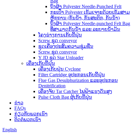
Bag
ຖົງຜ້າ Polyester Needle-Punched Felt
ກະເປົ໋າ Polyester ເຂັມເຈາະດ້ວຍເຂັມສາມ
ຫຼັກຖານ (ກັນນໍ້າ, ກັນສະຕິກ, ກັນນໍ້າ)
ຖົງຜ້າ Polyester Needle-punched Felt Bag
ທີ່ສາມາດກັນນໍ້າ ແລະ ລະບາຍນໍ້າມັນ
ໂຄງຮ່າງການເກັບຂີ້ຝຸ່ນ
Screw ຊຸດ conveyor
ຊຸດເຄື່ອງປະສົມຄວາມຊຸ່ມຊື່ນ
Screw ຊຸດ conveyor
Y JD ຊຸດ Star Unloader
ເຄື່ອງເກັບຂີ້ຝຸ່ນ
ເຄື່ອງເກັບຝຸ່ນ Cyclone
Filter Cartridge ອຸປະກອນເກັບຂີ້ຝຸ່ນ
Flue Gas Desulphurization ແລະອຸປະກອນ
Denitrification
ເຄື່ອງຈັບ Tar Catcher ໄຟຟ້າແຮງດັນສູງ
Pulse Cloth Bag ຜູ້ເກັບຂີ້ຝຸ່ນ
ຂ່າວ
FAQs
ກ່ຽວ​ກັບ​ພວກ​ເຮົາ
ຕິດ​ຕໍ່​ພວກ​ເຮົາ
English