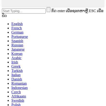
ກົດ enter ເພື່ອຊອກຫາຫຼື ESC ເພື່ອ
ປິດ
English
French
German
Portuguese
Spanish
Russian
Japanese
Korean
Arabic
Irish
Greek
Turkish
Italian
Danish
Romanian
Indonesian
Czech
Afrikaans
Swedish
Polish