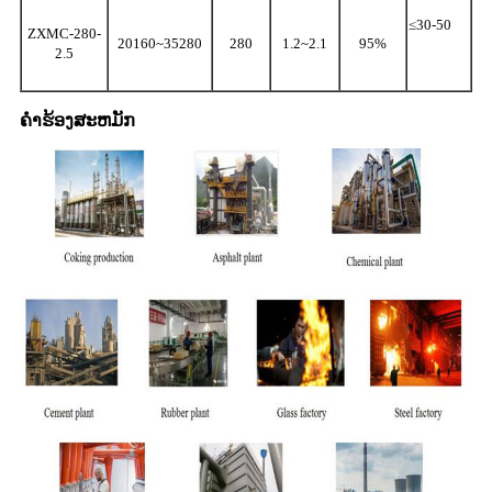
≤30-50
ZXMC-280-
20160~35280
280
1.2~2.1
95%
2.5
ຄໍາຮ້ອງສະຫມັກ