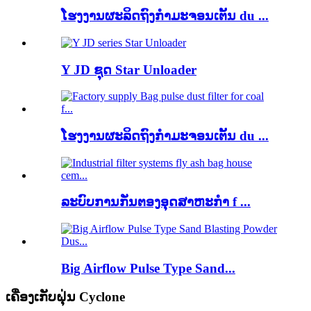
ໂຮງງານຜະລິດຖົງກໍາມະຈອນເຕັ້ນ du ...
Y JD ຊຸດ Star Unloader
ໂຮງງານຜະລິດຖົງກໍາມະຈອນເຕັ້ນ du ...
ລະບົບການກັ່ນຕອງອຸດສາຫະກໍາ f ...
Big Airflow Pulse Type Sand...
ເຄື່ອງເກັບຝຸ່ນ Cyclone