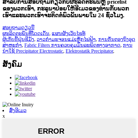
ສໍາ​ລັບ​ການ​ສອບ​ຖາມ​ກ່ຽວ​ກັບ​ຜະ​ລິດ​ຕະ​ພັນ​ຫຼື pricelist
ຂອງ​ພວກ​ເຮົາ​, ກະ​ລຸ​ນາ​ປ່ອຍ​ໃຫ້​ອີ​ເມວ​ຂອງ​ທ່ານ​ກັບ​ພວກ​
ເຮົາ​ແລະ​ພວກ​ເຮົາ​ຈະ​ຕິດ​ຕໍ່​ພົວ​ພັນ​ພາຍ​ໃນ 24 ຊົ່ວ​ໂມງ​.
ສອບຖາມດຽວນີ້
ຜະລິດຕະພັນທີ່ໂດດເດັ່ນ
,
ແຜນຜັງເວັບໄຊທ໌
ຜູ້ເກັບຂີ້ຝຸ່ນຊີມັງ
,
ວາວກຳມະຈອນແມ່ເຫຼັກໄຟຟ້າ
,
ການກັ່ນຕອງຖົງອຸດ
ສາຫະກໍາ
,
Fabric Filters ການຄວບຄຸມມົນລະພິດທາງອາກາດ
,
ການ
ນໍາໃຊ້ Precipitator Electrostatic
,
Elektrostatik Precipitator
,
ສັງຄົມ
ສົ່ງອີເມວ
x