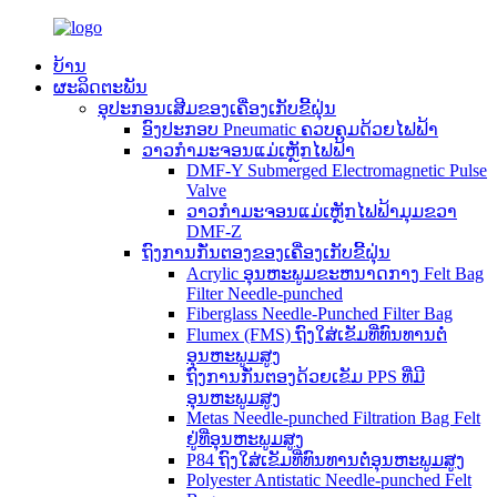
ບ້ານ
ຜະລິດຕະພັນ
ອຸປະກອນເສີມຂອງເຄື່ອງເກັບຂີ້ຝຸ່ນ
ອົງປະກອບ Pneumatic ຄວບຄຸມດ້ວຍໄຟຟ້າ
ວາວກຳມະຈອນແມ່ເຫຼັກໄຟຟ້າ
DMF-Y Submerged Electromagnetic Pulse
Valve
ວາວກຳມະຈອນແມ່ເຫຼັກໄຟຟ້າມຸມຂວາ
DMF-Z
ຖົງການກັ່ນຕອງຂອງເຄື່ອງເກັບຂີ້ຝຸ່ນ
Acrylic ອຸນຫະພູມຂະຫນາດກາງ Felt Bag
Filter Needle-punched
Fiberglass Needle-Punched Filter Bag
Flumex (FMS) ຖົງໃສ່ເຂັມທີ່ທົນທານຕໍ່
ອຸນຫະພູມສູງ
ຖົງການກັ່ນຕອງດ້ວຍເຂັມ PPS ທີ່ມີ
ອຸນຫະພູມສູງ
Metas Needle-punched Filtration Bag Felt
ຢູ່ທີ່ອຸນຫະພູມສູງ
P84 ຖົງໃສ່ເຂັມທີ່ທົນທານຕໍ່ອຸນຫະພູມສູງ
Polyester Antistatic Needle-punched Felt