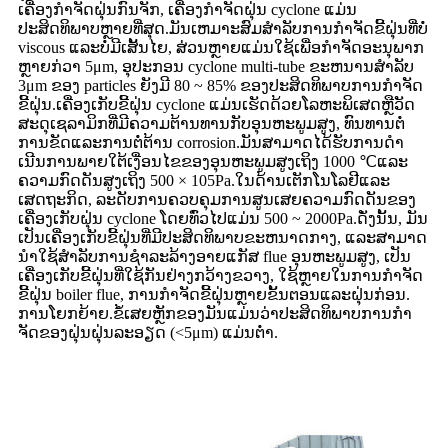
ເຄື່ອງກໍາຈັດຝຸ່ນກົນຈັກ, ເຄື່ອງກໍາຈັດຝຸ່ນ cyclone ແມ່ນ
ປະສິດທິພາບຫຼາຍທີ່ສຸດ.ມັນເຫມາະສົມສໍາລັບການກໍາຈັດຂີ້ຝຸ່ນທີ່ບໍ່
viscous ແລະບໍ່ມີເສັ້ນໄຍ, ສ່ວນຫຼາຍແມ່ນໃຊ້ເພື່ອກໍາຈັດອະນຸພາກ
ຫຼາຍກ່ວາ 5μm, ອຸປະກອນ cyclone multi-tube ຂະຫນານສໍາລັບ
3μm ຂອງ particles ຍັງມີ 80 ~ 85% ຂອງປະສິດທິພາບການກໍາຈັດ
ຂີ້ຝຸ່ນ.ເຄື່ອງເກັບຂີ້ຝຸ່ນ cyclone ແມ່ນເຮັດດ້ວຍໂລຫະພິເສດຫຼືວັດ
ສະດຸເຊລາມິກທີ່ມີຄວາມຕ້ານທານກັບອຸນຫະພູມສູງ, ທົນທານຕໍ່
ການຂັດແລະການຕໍ່ຕ້ານ corrosion.ມັນ​ສາ​ມາດ​ໄດ້​ຮັບ​ການ​ດໍາ​
ເນີນ​ການ​ພາຍ​ໃຕ້​ເງື່ອນ​ໄຂ​ຂອງ​ອຸນ​ຫະ​ພູມ​ສູງ​ເຖິງ 1000 ℃​ແລະ​
ຄວາມ​ກົດ​ດັນ​ສູງ​ເຖິງ 500 × 105Pa​.ໃນດ້ານເຕັກໂນໂລຢີແລະ
ເສດຖະກິດ, ລະດັບການຄວບຄຸມການສູນເສຍຄວາມກົດດັນຂອງ
ເຄື່ອງເກັບຝຸ່ນ cyclone ໂດຍທົ່ວໄປແມ່ນ 500 ~ 2000Pa.ດັ່ງນັ້ນ, ມັນ
ເປັນເຄື່ອງເກັບຂີ້ຝຸ່ນທີ່ມີປະສິດທິພາບຂະຫນາດກາງ, ແລະສາມາດ
ນໍາໃຊ້ສໍາລັບການຊໍາລະລ້າງອາຍແກັສ flue ອຸນຫະພູມສູງ, ເປັນ
ເຄື່ອງເກັບຂີ້ຝຸ່ນທີ່ໃຊ້ກັນຢ່າງກວ້າງຂວາງ, ໃຊ້ຫຼາຍໃນການກໍາຈັດ
ຂີ້ຝຸ່ນ boiler flue, ການກໍາຈັດຂີ້ຝຸ່ນຫຼາຍຂັ້ນຕອນແລະຝຸ່ນກ່ອນ.
ການໂຍກຍ້າຍ.ຂໍ້ເສຍຫຼັກຂອງມັນແມ່ນວ່າປະສິດທິພາບການກໍາ
ຈັດຂອງຝຸ່ນຝຸ່ນລະອຽດ (<5μm) ແມ່ນຕໍ່າ.