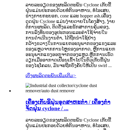
ລາຍ​ລະ​ອຽດ​ຂອງ​ຜະ​ລິດ​ຕະ​ພັນ Cyclone ເກັບ​ຂີ້​
ຝຸ່ນ​ແມ່ນ​ປະ​ກອບ​ດ້ວຍ​ທໍ່​ກິນ​ອາ​ຫານ​, ທໍ່​ໄອ​ເສຍ​,
ຮ່າງ​ກາຍ​ກະ​ບອກ​, cone ແລະ hopper ash​.ເຄື່ອງ
ດູດຝຸ່ນ Cyclone ແມ່ນງ່າຍດາຍໃນໂຄງສ້າງ, ງ່າຍ
ຕໍ່ການຜະລິດ, ຕິດຕັ້ງແລະຮັກສາການຄຸ້ມຄອງ,
ການລົງທຶນຂອງອຸປະກອນແລະຄ່າໃຊ້ຈ່າຍໃນ
ການດໍາເນີນງານຕ່ໍາ, ໄດ້ຖືກນໍາໃຊ້ຢ່າງ
ກວ້າງຂວາງໃນການແຍກອະນຸພາກຂອງແຂງແລະ
ຂອງແຫຼວຈາກການໄຫຼຂອງອາກາດ, ຫຼືການແຍກ
ອະນຸພາກແຂງອອກຈາກຂອງແຫຼວ.ຫຼັກ​ການ​ເຮັດ​
ວຽກ​ເມື່ອ​ອາ​ກາດ​ເປື້ອນ​ເຂົ້າ​ໄປ​ໃນ​ຕົວ​ເກັບ​ຂີ້​ຝຸ່ນ​
ຂອງ​ໄຊ​ໂຄ​ລນ, ມັນ​ຈະ​ຖືກ​ບັງ​ຄັບ​ໃຫ້​ເປັນ swirl ...
ເບິ່ງຜະລິດຕະພັນເພີ່ມເຕີມ
>
ເຄື່ອງເກັບຂີ້ຝຸ່ນອຸດສາຫະກໍາ / ເຄື່ອງກໍາ
ຈັດຝຸ່ນ cyclone / ...
ລາຍ​ລະ​ອຽດ​ຂອງ​ຜະ​ລິດ​ຕະ​ພັນ Cyclone ເກັບ​ຂີ້​
ຝຸ່ນ​ແມ່ນ​ປະ​ກອບ​ດ້ວຍ​ທໍ່​ກິນ​ອາ​ຫານ​, ທໍ່​ໄອ​ເສຍ​,