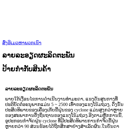
ສົ່ງອີເມວຫາພວກເຮົາ
ລາຍລະອຽດຜະລິດຕະພັນ
ປ້າຍກຳກັບສິນຄ້າ
ລາຍ​ລະ​ອຽດ​ຜະ​ລິດ​ຕະ​ພັນ​
ພາຍໃຕ້ເງື່ອນໄຂການດໍາເນີນງານທໍາມະດາ, ແຮງດັນສູນກາງທີ່
ປະຕິບັດຕໍ່ອະນຸພາກແມ່ນ 5 ~ 2500 ເທົ່າຂອງແຮງໂນ້ມຖ່ວງ, ດັ່ງນັ້ນ
ປະສິດທິພາບຂອງເຄື່ອງເກັບຂີ້ຝຸ່ນຂອງ cyclone ແມ່ນສູງກວ່າຫຼາຍ
ຂອງສະພາການຕັ້ງຖິ່ນຖານຂອງແຮງໂນ້ມຖ່ວງ.ອີງຕາມຫຼັກການນີ້,
ອຸປະກອນກໍາຈັດຝຸ່ນ cyclone ທີ່ມີປະສິດທິພາບການກໍາຈັດຂີ້ຝຸ່ນ
ຫຼາຍກວ່າ 90 ສ່ວນຮ້ອຍໄດ້ຖືກສຶກສາຢ່າງສໍາເລັດຜົນ.ໃນບັນດາ