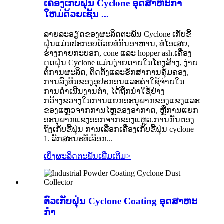
ເຄື່ອງເກັບຝຸ່ນ Cyclone ອຸດສາຫະກໍາ
ໃຫມ່ດ້ວຍເຊັນ ...
ລາຍ​ລະ​ອຽດ​ຂອງ​ຜະ​ລິດ​ຕະ​ພັນ Cyclone ເກັບ​ຂີ້​
ຝຸ່ນ​ແມ່ນ​ປະ​ກອບ​ດ້ວຍ​ທໍ່​ກິນ​ອາ​ຫານ​, ທໍ່​ໄອ​ເສຍ​,
ຮ່າງ​ກາຍ​ກະ​ບອກ​, cone ແລະ hopper ash​.ເຄື່ອງ
ດູດຝຸ່ນ Cyclone ແມ່ນງ່າຍດາຍໃນໂຄງສ້າງ, ງ່າຍ
ຕໍ່ການຜະລິດ, ຕິດຕັ້ງແລະຮັກສາການຄຸ້ມຄອງ,
ການລົງທຶນຂອງອຸປະກອນແລະຄ່າໃຊ້ຈ່າຍໃນ
ການດໍາເນີນງານຕ່ໍາ, ໄດ້ຖືກນໍາໃຊ້ຢ່າງ
ກວ້າງຂວາງໃນການແຍກອະນຸພາກຂອງແຂງແລະ
ຂອງແຫຼວຈາກການໄຫຼຂອງອາກາດ, ຫຼືການແຍກ
ອະນຸພາກແຂງອອກຈາກຂອງແຫຼວ.ການກັ່ນຕອງ
ຖົງເກັບຂີ້ຝຸ່ນ ການເລືອກເຄື່ອງເກັບຂີ້ຝຸ່ນ cyclone
1. ລັກສະນະທີ່ເລືອກ...
ເບິ່ງຜະລິດຕະພັນເພີ່ມເຕີມ
>
ຕົວເກັບຝຸ່ນ Cyclone Coating ອຸດສາຫະ
ກໍາ