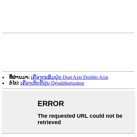
ທີ່ຜ່ານມາ:
ເຄື່ອງປະສົມຝຸ່ນ Dust Axis Double-Axis
ຕໍ່ໄປ:
ເຄື່ອງເກັບຂີ້ຝຸ່ນ Desulphurization