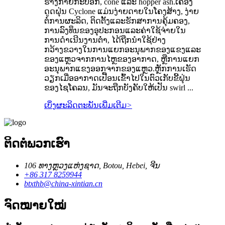
ຮ່າງ​ກາຍ​ກະ​ບອກ​, cone ແລະ hopper ash​.ເຄື່ອງ
ດູດຝຸ່ນ Cyclone ແມ່ນງ່າຍດາຍໃນໂຄງສ້າງ, ງ່າຍ
ຕໍ່ການຜະລິດ, ຕິດຕັ້ງແລະຮັກສາການຄຸ້ມຄອງ,
ການລົງທຶນຂອງອຸປະກອນແລະຄ່າໃຊ້ຈ່າຍໃນ
ການດໍາເນີນງານຕ່ໍາ, ໄດ້ຖືກນໍາໃຊ້ຢ່າງ
ກວ້າງຂວາງໃນການແຍກອະນຸພາກຂອງແຂງແລະ
ຂອງແຫຼວຈາກການໄຫຼຂອງອາກາດ, ຫຼືການແຍກ
ອະນຸພາກແຂງອອກຈາກຂອງແຫຼວ.ຫຼັກ​ການ​ເຮັດ​
ວຽກ​ເມື່ອ​ອາ​ກາດ​ເປື້ອນ​ເຂົ້າ​ໄປ​ໃນ​ຕົວ​ເກັບ​ຂີ້​ຝຸ່ນ​
ຂອງ​ໄຊ​ໂຄ​ລນ, ມັນ​ຈະ​ຖືກ​ບັງ​ຄັບ​ໃຫ້​ເປັນ swirl ...
ເບິ່ງຜະລິດຕະພັນເພີ່ມເຕີມ
>
ຕິດ​ຕໍ່​ພວກ​ເຮົາ
106 ທາງຫຼວງແຫ່ງຊາດ, Botou, Hebei, ຈີນ
+86 317 8259944
btxthb@china-xintian.cn
ຈົດໝາຍໃໝ່