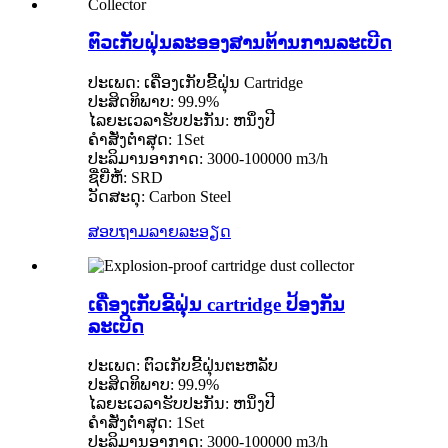
ຕົວເກັບຝຸ່ນລະອອງສານຕ້ານການລະເບີດ
ປະເພດ: ເຄື່ອງເກັບຂີ້ຝຸ່ນ Cartridge
ປະສິດທິພາບ: 99.9%
ໄລຍະເວລາຮັບປະກັນ: ຫນຶ່ງປີ
ຄໍາສັ່ງຕໍ່າສຸດ: 1Set
ປະລິມານອາກາດ: 3000-100000 m3/h
ຊື່ຍີ່ຫໍ້: SRD
ວັດສະດຸ: Carbon Steel
ສອບຖາມ
ລາຍລະອຽດ
ເຄື່ອງເກັບຂີ້ຝຸ່ນ cartridge ປ້ອງກັນ
ລະເບີດ
ປະເພດ: ຕົວເກັບຂີ້ຝຸ່ນຕະຫລັບ
ປະສິດທິພາບ: 99.9%
ໄລຍະເວລາຮັບປະກັນ: ຫນຶ່ງປີ
ຄໍາສັ່ງຕໍ່າສຸດ: 1Set
ປະລິມານອາກາດ: 3000-100000 m3/h