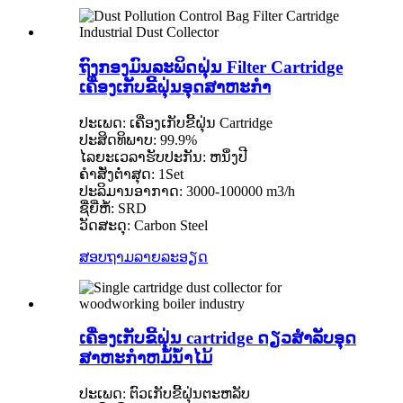
ຖົງກອງມົນລະພິດຝຸ່ນ Filter Cartridge
ເຄື່ອງເກັບຂີ້ຝຸ່ນອຸດສາຫະກໍາ
ປະເພດ: ເຄື່ອງເກັບຂີ້ຝຸ່ນ Cartridge
ປະສິດທິພາບ: 99.9%
ໄລຍະເວລາຮັບປະກັນ: ຫນຶ່ງປີ
ຄໍາສັ່ງຕໍ່າສຸດ: 1Set
ປະລິມານອາກາດ: 3000-100000 m3/h
ຊື່ຍີ່ຫໍ້: SRD
ວັດສະດຸ: Carbon Steel
ສອບຖາມ
ລາຍລະອຽດ
ເຄື່ອງເກັບຂີ້ຝຸ່ນ cartridge ດຽວສໍາລັບອຸດ
ສາຫະກໍາຫມໍ້ນ້ໍາໄມ້
ປະເພດ: ຕົວເກັບຂີ້ຝຸ່ນຕະຫລັບ