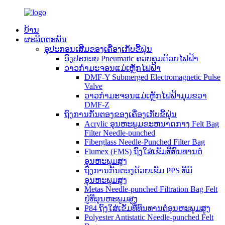
ບ້ານ
ຜະລິດຕະພັນ
ອຸປະກອນເສີມຂອງເຄື່ອງເກັບຂີ້ຝຸ່ນ
ອົງປະກອບ Pneumatic ຄວບຄຸມດ້ວຍໄຟຟ້າ
ວາວກຳມະຈອນແມ່ເຫຼັກໄຟຟ້າ
DMF-Y Submerged Electromagnetic Pulse
Valve
ວາວກຳມະຈອນແມ່ເຫຼັກໄຟຟ້າມຸມຂວາ
DMF-Z
ຖົງການກັ່ນຕອງຂອງເຄື່ອງເກັບຂີ້ຝຸ່ນ
Acrylic ອຸນຫະພູມຂະຫນາດກາງ Felt Bag
Filter Needle-punched
Fiberglass Needle-Punched Filter Bag
Flumex (FMS) ຖົງໃສ່ເຂັມທີ່ທົນທານຕໍ່
ອຸນຫະພູມສູງ
ຖົງການກັ່ນຕອງດ້ວຍເຂັມ PPS ທີ່ມີ
ອຸນຫະພູມສູງ
Metas Needle-punched Filtration Bag Felt
ຢູ່ທີ່ອຸນຫະພູມສູງ
P84 ຖົງໃສ່ເຂັມທີ່ທົນທານຕໍ່ອຸນຫະພູມສູງ
Polyester Antistatic Needle-punched Felt