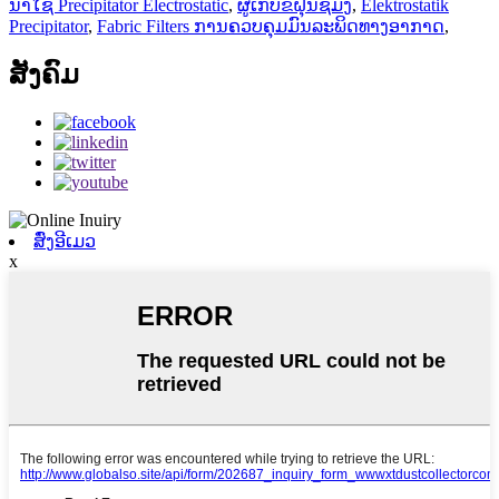
ນໍາໃຊ້ Precipitator Electrostatic
,
ຜູ້ເກັບຂີ້ຝຸ່ນຊີມັງ
,
Elektrostatik
Precipitator
,
Fabric Filters ການຄວບຄຸມມົນລະພິດທາງອາກາດ
,
ສັງຄົມ
ສົ່ງອີເມວ
x