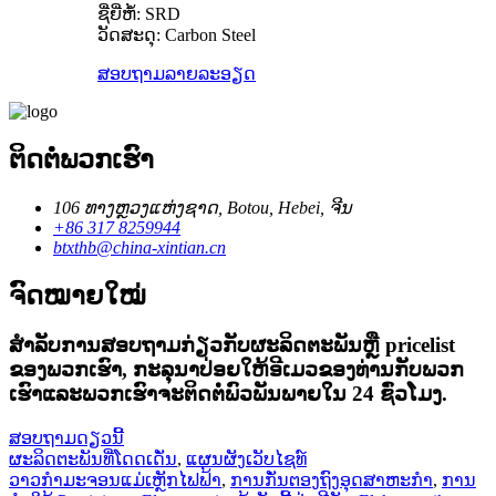
ຊື່ຍີ່ຫໍ້: SRD
ວັດສະດຸ: Carbon Steel
ສອບຖາມ
ລາຍລະອຽດ
ຕິດ​ຕໍ່​ພວກ​ເຮົາ
106 ທາງຫຼວງແຫ່ງຊາດ, Botou, Hebei, ຈີນ
+86 317 8259944
btxthb@china-xintian.cn
ຈົດໝາຍໃໝ່
ສໍາ​ລັບ​ການ​ສອບ​ຖາມ​ກ່ຽວ​ກັບ​ຜະ​ລິດ​ຕະ​ພັນ​ຫຼື pricelist
ຂອງ​ພວກ​ເຮົາ​, ກະ​ລຸ​ນາ​ປ່ອຍ​ໃຫ້​ອີ​ເມວ​ຂອງ​ທ່ານ​ກັບ​ພວກ​
ເຮົາ​ແລະ​ພວກ​ເຮົາ​ຈະ​ຕິດ​ຕໍ່​ພົວ​ພັນ​ພາຍ​ໃນ 24 ຊົ່ວ​ໂມງ​.
ສອບຖາມດຽວນີ້
ຜະລິດຕະພັນທີ່ໂດດເດັ່ນ
,
ແຜນຜັງເວັບໄຊທ໌
ວາວກຳມະຈອນແມ່ເຫຼັກໄຟຟ້າ
,
ການກັ່ນຕອງຖົງອຸດສາຫະກໍາ
,
ການ