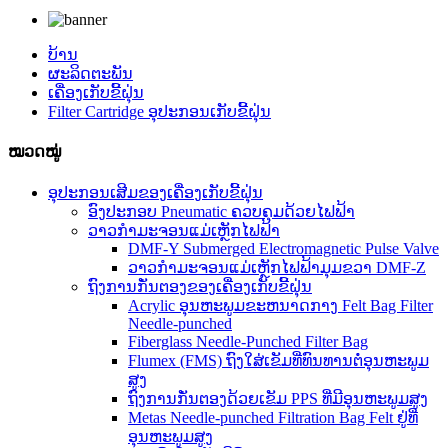
ບ້ານ
ຜະລິດຕະພັນ
ເຄື່ອງເກັບຂີ້ຝຸ່ນ
Filter Cartridge ອຸປະກອນເກັບຂີ້ຝຸ່ນ
ໝວດໝູ່
ອຸປະກອນເສີມຂອງເຄື່ອງເກັບຂີ້ຝຸ່ນ
ອົງປະກອບ Pneumatic ຄວບຄຸມດ້ວຍໄຟຟ້າ
ວາວກຳມະຈອນແມ່ເຫຼັກໄຟຟ້າ
DMF-Y Submerged Electromagnetic Pulse Valve
ວາວກຳມະຈອນແມ່ເຫຼັກໄຟຟ້າມຸມຂວາ DMF-Z
ຖົງການກັ່ນຕອງຂອງເຄື່ອງເກັບຂີ້ຝຸ່ນ
Acrylic ອຸນຫະພູມຂະຫນາດກາງ Felt Bag Filter
Needle-punched
Fiberglass Needle-Punched Filter Bag
Flumex (FMS) ຖົງໃສ່ເຂັມທີ່ທົນທານຕໍ່ອຸນຫະພູມ
ສູງ
ຖົງການກັ່ນຕອງດ້ວຍເຂັມ PPS ທີ່ມີອຸນຫະພູມສູງ
Metas Needle-punched Filtration Bag Felt ຢູ່ທີ່
ອຸນຫະພູມສູງ