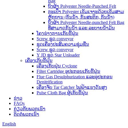
Bag
ຖົງຜ້າ Polyester Needle-Punched Felt
ກະເປົ໋າ Polyester ເຂັມເຈາະດ້ວຍເຂັມສາມ
ຫຼັກຖານ (ກັນນໍ້າ, ກັນສະຕິກ, ກັນນໍ້າ)
ຖົງຜ້າ Polyester Needle-punched Felt Bag
ທີ່ສາມາດກັນນໍ້າ ແລະ ລະບາຍນໍ້າມັນ
ໂຄງຮ່າງການເກັບຂີ້ຝຸ່ນ
Screw ຊຸດ conveyor
ຊຸດເຄື່ອງປະສົມຄວາມຊຸ່ມຊື່ນ
Screw ຊຸດ conveyor
Y JD ຊຸດ Star Unloader
ເຄື່ອງເກັບຂີ້ຝຸ່ນ
ເຄື່ອງເກັບຝຸ່ນ Cyclone
Filter Cartridge ອຸປະກອນເກັບຂີ້ຝຸ່ນ
Flue Gas Desulphurization ແລະອຸປະກອນ
Denitrification
ເຄື່ອງຈັບ Tar Catcher ໄຟຟ້າແຮງດັນສູງ
Pulse Cloth Bag ຜູ້ເກັບຂີ້ຝຸ່ນ
ຂ່າວ
FAQs
ກ່ຽວ​ກັບ​ພວກ​ເຮົາ
ຕິດ​ຕໍ່​ພວກ​ເຮົາ
English