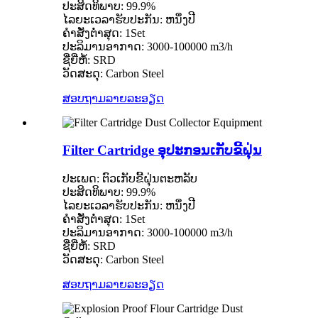
ປະສິດທິພາບ: 99.9%
ໄລຍະເວລາຮັບປະກັນ: ຫນຶ່ງປີ
ຄໍາສັ່ງຕໍ່າສຸດ: 1Set
ປະລິມານອາກາດ: 3000-100000 m3/h
ຊື່ຍີ່ຫໍ້: SRD
ວັດສະດຸ: Carbon Steel
ສອບຖາມ
ລາຍລະອຽດ
Filter Cartridge ອຸປະກອນເກັບຂີ້ຝຸ່ນ
ປະເພດ: ຕົວເກັບຂີ້ຝຸ່ນຕະຫລັບ
ປະສິດທິພາບ: 99.9%
ໄລຍະເວລາຮັບປະກັນ: ຫນຶ່ງປີ
ຄໍາສັ່ງຕໍ່າສຸດ: 1Set
ປະລິມານອາກາດ: 3000-100000 m3/h
ຊື່ຍີ່ຫໍ້: SRD
ວັດສະດຸ: Carbon Steel
ສອບຖາມ
ລາຍລະອຽດ