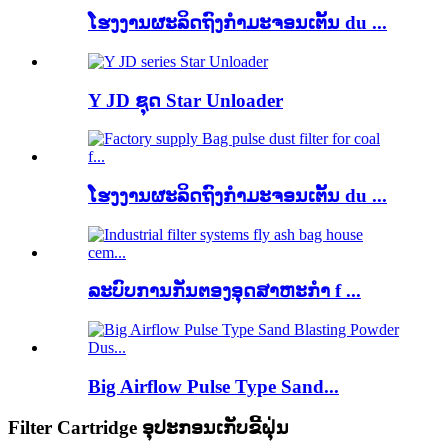
ໂຮງງານຜະລິດຖົງກໍາມະຈອນເຕັ້ນ du ...
Y JD ຊຸດ Star Unloader
ໂຮງງານຜະລິດຖົງກໍາມະຈອນເຕັ້ນ du ...
ລະບົບການກັ່ນຕອງອຸດສາຫະກໍາ f ...
Big Airflow Pulse Type Sand...
Filter Cartridge ອຸປະກອນເກັບຂີ້ຝຸ່ນ