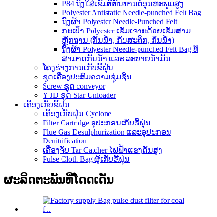
P84 ຖົງໃສ່ເຂັມທີ່ທົນທານຕໍ່ອຸນຫະພູມສູງ
Polyester Antistatic Needle-punched Felt Bag
ຖົງຜ້າ Polyester Needle-Punched Felt
ກະເປົ໋າ Polyester ເຂັມເຈາະດ້ວຍເຂັມສາມ
ຫຼັກຖານ (ກັນນໍ້າ, ກັນສະຕິກ, ກັນນໍ້າ)
ຖົງຜ້າ Polyester Needle-punched Felt Bag ທີ່
ສາມາດກັນນໍ້າ ແລະ ລະບາຍນໍ້າມັນ
ໂຄງຮ່າງການເກັບຂີ້ຝຸ່ນ
ຊຸດເຄື່ອງປະສົມຄວາມຊຸ່ມຊື່ນ
Screw ຊຸດ conveyor
Y JD ຊຸດ Star Unloader
ເຄື່ອງເກັບຂີ້ຝຸ່ນ
ເຄື່ອງເກັບຝຸ່ນ Cyclone
Filter Cartridge ອຸປະກອນເກັບຂີ້ຝຸ່ນ
Flue Gas Desulphurization ແລະອຸປະກອນ
Denitrification
ເຄື່ອງຈັບ Tar Catcher ໄຟຟ້າແຮງດັນສູງ
Pulse Cloth Bag ຜູ້ເກັບຂີ້ຝຸ່ນ
ຜະລິດຕະພັນທີ່ໂດດເດັ່ນ