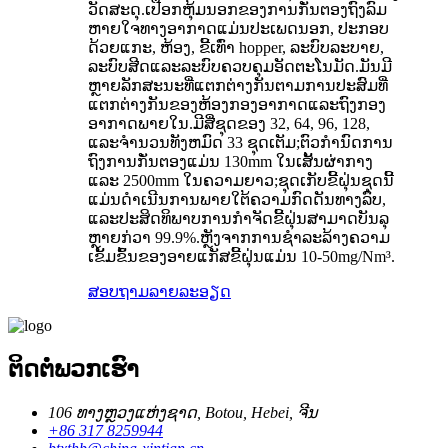
ວັດສະດຸ.ເປືອກຫຸ້ມນອກຂອງການກັ່ນຕອງຖົງລົມ
ຫາຍໃຈທາງອາກາດແມ່ນປະເພດນອກ, ປະກອບ
ດ້ວຍແກະ, ຫ້ອງ, ຂີ້ເທົ່າ hopper, ລະບົບລະບາຍ,
ລະບົບສີດແລະລະບົບຄວບຄຸມອັດຕະໂນມັດ.ມັນມີ
ຫຼາຍລັກສະນະທີ່ແຕກຕ່າງກັນຕາມການປະສົມທີ່
ແຕກຕ່າງກັນຂອງຫ້ອງກອງອາກາດແລະຖົງກອງ
ອາກາດພາຍໃນ.ມີສີ່ຊຸດຂອງ 32, 64, 96, 128,
ແລະຈໍານວນທັງຫມົດ 33 ຊຸດເຕັມ;ຕົວກໍານົດການ
ຖົງການກັ່ນຕອງແມ່ນ 130mm ໃນເສັ້ນຜ່າກາງ
ແລະ 2500mm ໃນຄວາມຍາວ;ຊຸດເກັບຂີ້ຝຸ່ນຊຸດນີ້
ແມ່ນດໍາເນີນການພາຍໃຕ້ຄວາມກົດດັນທາງລົບ,
ແລະປະສິດທິພາບການກໍາຈັດຂີ້ຝຸ່ນສາມາດບັນລຸ
ຫຼາຍກ່ວາ 99.9%.ຫຼັງຈາກການຊໍາລະລ້າງຄວາມ
ເຂັ້ມຂົ້ນຂອງອາຍແກັສຂີ້ຝຸ່ນແມ່ນ 10-50mg/Nm³.
ສອບຖາມ
ລາຍລະອຽດ
ຕິດ​ຕໍ່​ພວກ​ເຮົາ
106 ທາງຫຼວງແຫ່ງຊາດ, Botou, Hebei, ຈີນ
+86 317 8259944