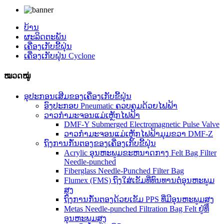
ບ້ານ
ຜະລິດຕະພັນ
ເຄື່ອງເກັບຂີ້ຝຸ່ນ
ເຄື່ອງເກັບຝຸ່ນ Cyclone
ໝວດໝູ່
ອຸປະກອນເສີມຂອງເຄື່ອງເກັບຂີ້ຝຸ່ນ
ອົງປະກອບ Pneumatic ຄວບຄຸມດ້ວຍໄຟຟ້າ
ວາວກຳມະຈອນແມ່ເຫຼັກໄຟຟ້າ
DMF-Y Submerged Electromagnetic Pulse Valve
ວາວກຳມະຈອນແມ່ເຫຼັກໄຟຟ້າມຸມຂວາ DMF-Z
ຖົງການກັ່ນຕອງຂອງເຄື່ອງເກັບຂີ້ຝຸ່ນ
Acrylic ອຸນຫະພູມຂະຫນາດກາງ Felt Bag Filter
Needle-punched
Fiberglass Needle-Punched Filter Bag
Flumex (FMS) ຖົງໃສ່ເຂັມທີ່ທົນທານຕໍ່ອຸນຫະພູມ
ສູງ
ຖົງການກັ່ນຕອງດ້ວຍເຂັມ PPS ທີ່ມີອຸນຫະພູມສູງ
Metas Needle-punched Filtration Bag Felt ຢູ່ທີ່
ອຸນຫະພູມສູງ