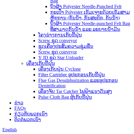
Bag
ຖົງຜ້າ Polyester Needle-Punched Felt
ກະເປົ໋າ Polyester ເຂັມເຈາະດ້ວຍເຂັມສາມ
ຫຼັກຖານ (ກັນນໍ້າ, ກັນສະຕິກ, ກັນນໍ້າ)
ຖົງຜ້າ Polyester Needle-punched Felt Bag
ທີ່ສາມາດກັນນໍ້າ ແລະ ລະບາຍນໍ້າມັນ
ໂຄງຮ່າງການເກັບຂີ້ຝຸ່ນ
Screw ຊຸດ conveyor
ຊຸດເຄື່ອງປະສົມຄວາມຊຸ່ມຊື່ນ
Screw ຊຸດ conveyor
Y JD ຊຸດ Star Unloader
ເຄື່ອງເກັບຂີ້ຝຸ່ນ
ເຄື່ອງເກັບຝຸ່ນ Cyclone
Filter Cartridge ອຸປະກອນເກັບຂີ້ຝຸ່ນ
Flue Gas Desulphurization ແລະອຸປະກອນ
Denitrification
ເຄື່ອງຈັບ Tar Catcher ໄຟຟ້າແຮງດັນສູງ
Pulse Cloth Bag ຜູ້ເກັບຂີ້ຝຸ່ນ
ຂ່າວ
FAQs
ກ່ຽວ​ກັບ​ພວກ​ເຮົາ
ຕິດ​ຕໍ່​ພວກ​ເຮົາ
English