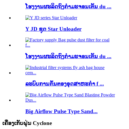
ໂຮງງານຜະລິດຖົງກໍາມະຈອນເຕັ້ນ du ...
Y JD ຊຸດ Star Unloader
ໂຮງງານຜະລິດຖົງກໍາມະຈອນເຕັ້ນ du ...
ລະບົບການກັ່ນຕອງອຸດສາຫະກໍາ f ...
Big Airflow Pulse Type Sand...
ເຄື່ອງເກັບຝຸ່ນ Cyclone