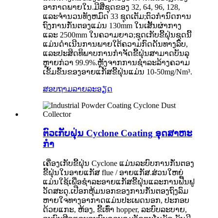
ອາກາດພາຍໃນ.ມີສີ່ຊຸດຂອງ 32, 64, 96, 128,
ແລະຈໍານວນທັງຫມົດ 33 ຊຸດເຕັມ;ຕົວກໍານົດການ
ຖົງການກັ່ນຕອງແມ່ນ 130mm ໃນເສັ້ນຜ່າກາງ
ແລະ 2500mm ໃນຄວາມຍາວ;ຊຸດເກັບຂີ້ຝຸ່ນຊຸດນີ້
ແມ່ນດໍາເນີນການພາຍໃຕ້ຄວາມກົດດັນທາງລົບ,
ແລະປະສິດທິພາບການກໍາຈັດຂີ້ຝຸ່ນສາມາດບັນລຸ
ຫຼາຍກ່ວາ 99.9%.ຫຼັງຈາກການຊໍາລະລ້າງຄວາມ
ເຂັ້ມຂົ້ນຂອງອາຍແກັສຂີ້ຝຸ່ນແມ່ນ 10-50mg/Nm³.
ສອບຖາມ
ລາຍລະອຽດ
ຕົວເກັບຝຸ່ນ Cyclone Coating ອຸດສາຫະ
ກໍາ
ເຄື່ອງເກັບຂີ້ຝຸ່ນ Cyclone ແມ່ນລະບົບການກັ່ນຕອງ
ຂີ້ຝຸ່ນໃນອາຍແກັສ flue / ອາຍແກັສ.ສ່ວນໃຫຍ່
ແມ່ນໃຊ້ເພື່ອຊໍາລະອາຍແກັສຂີ້ຝຸ່ນແລະການຟື້ນຟູ
ວັດສະດຸ.ເປືອກຫຸ້ມນອກຂອງການກັ່ນຕອງຖົງລົມ
ຫາຍໃຈທາງອາກາດແມ່ນປະເພດນອກ, ປະກອບ
ດ້ວຍແກະ, ຫ້ອງ, ຂີ້ເທົ່າ hopper, ລະບົບລະບາຍ,