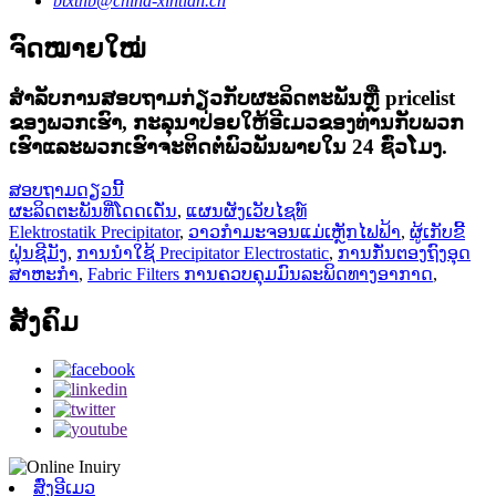
btxthb@china-xintian.cn
ຈົດໝາຍໃໝ່
ສໍາ​ລັບ​ການ​ສອບ​ຖາມ​ກ່ຽວ​ກັບ​ຜະ​ລິດ​ຕະ​ພັນ​ຫຼື pricelist
ຂອງ​ພວກ​ເຮົາ​, ກະ​ລຸ​ນາ​ປ່ອຍ​ໃຫ້​ອີ​ເມວ​ຂອງ​ທ່ານ​ກັບ​ພວກ​
ເຮົາ​ແລະ​ພວກ​ເຮົາ​ຈະ​ຕິດ​ຕໍ່​ພົວ​ພັນ​ພາຍ​ໃນ 24 ຊົ່ວ​ໂມງ​.
ສອບຖາມດຽວນີ້
ຜະລິດຕະພັນທີ່ໂດດເດັ່ນ
,
ແຜນຜັງເວັບໄຊທ໌
Elektrostatik Precipitator
,
ວາວກຳມະຈອນແມ່ເຫຼັກໄຟຟ້າ
,
ຜູ້ເກັບຂີ້
ຝຸ່ນຊີມັງ
,
ການນໍາໃຊ້ Precipitator Electrostatic
,
ການກັ່ນຕອງຖົງອຸດ
ສາຫະກໍາ
,
Fabric Filters ການຄວບຄຸມມົນລະພິດທາງອາກາດ
,
ສັງຄົມ
ສົ່ງອີເມວ