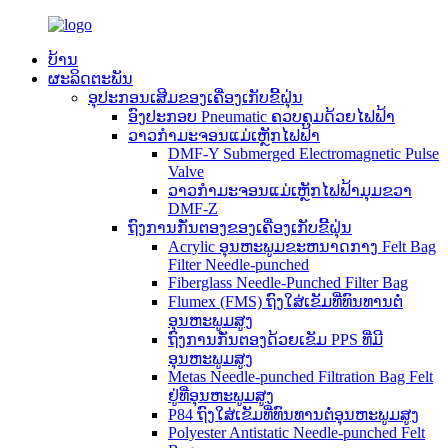
ບ້ານ
ຜະລິດຕະພັນ
ອຸປະກອນເສີມຂອງເຄື່ອງເກັບຂີ້ຝຸ່ນ
ອົງປະກອບ Pneumatic ຄວບຄຸມດ້ວຍໄຟຟ້າ
ວາວກຳມະຈອນແມ່ເຫຼັກໄຟຟ້າ
DMF-Y Submerged Electromagnetic Pulse
Valve
ວາວກຳມະຈອນແມ່ເຫຼັກໄຟຟ້າມຸມຂວາ
DMF-Z
ຖົງການກັ່ນຕອງຂອງເຄື່ອງເກັບຂີ້ຝຸ່ນ
Acrylic ອຸນຫະພູມຂະຫນາດກາງ Felt Bag
Filter Needle-punched
Fiberglass Needle-Punched Filter Bag
Flumex (FMS) ຖົງໃສ່ເຂັມທີ່ທົນທານຕໍ່
ອຸນຫະພູມສູງ
ຖົງການກັ່ນຕອງດ້ວຍເຂັມ PPS ທີ່ມີ
ອຸນຫະພູມສູງ
Metas Needle-punched Filtration Bag Felt
ຢູ່ທີ່ອຸນຫະພູມສູງ
P84 ຖົງໃສ່ເຂັມທີ່ທົນທານຕໍ່ອຸນຫະພູມສູງ
Polyester Antistatic Needle-punched Felt