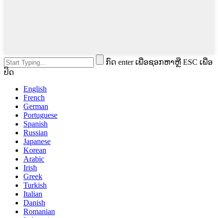
ກົດ enter ເພື່ອຊອກຫາຫຼື ESC ເພື່ອ
ປິດ
English
French
German
Portuguese
Spanish
Russian
Japanese
Korean
Arabic
Irish
Greek
Turkish
Italian
Danish
Romanian