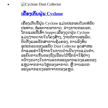
ເຄື່ອງເກັບຝຸ່ນ Cyclone
ເຄື່ອງເກັບຂີ້ຝຸ່ນ Cyclone ແມ່ນປະກອບດ້ວຍທໍ່ຮັບ
ປະທານ, ທໍ່ລະບາຍອາກາດ, ຮ່າງກາຍກະບອກ,
ໂກນແລະຂີ້ເທົ່າ hopper.ເຄື່ອງດູດຝຸ່ນ Cyclone
ແມ່ນງ່າຍດາຍໃນໂຄງສ້າງ, ງ່າຍຕໍ່ການຜະລິດ,
ຕິດຕັ້ງແລະຮັກສາການຄຸ້ມຄອງ, ການລົງທຶນ
ອຸປະກອນຂອງລະບົບ Dust Collector ອຸດສາຫະ
ກໍາແລະຄ່າໃຊ້ຈ່າຍໃນການດໍາເນີນງານແມ່ນຕໍ່າ,
ລະບົບການກັ່ນຕອງຖົງເຮືອນໄດ້ຖືກນໍາໃຊ້ຢ່າງ
ກວ້າງຂວາງໃນການແຍກອະນຸພາກແຂງແລະຂອງ
ແຫຼວຈາກການໄຫຼຂອງອາກາດ, ຫຼື ການແຍກ
ອະນຸພາກແຂງອອກຈາກຂອງແຫຼວ.