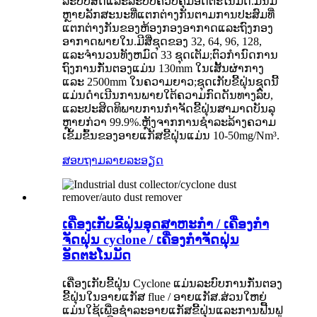
ລະບົບສີດແລະລະບົບຄວບຄຸມອັດຕະໂນມັດ.ມັນມີ
ຫຼາຍລັກສະນະທີ່ແຕກຕ່າງກັນຕາມການປະສົມທີ່
ແຕກຕ່າງກັນຂອງຫ້ອງກອງອາກາດແລະຖົງກອງ
ອາກາດພາຍໃນ.ມີສີ່ຊຸດຂອງ 32, 64, 96, 128,
ແລະຈໍານວນທັງຫມົດ 33 ຊຸດເຕັມ;ຕົວກໍານົດການ
ຖົງການກັ່ນຕອງແມ່ນ 130mm ໃນເສັ້ນຜ່າກາງ
ແລະ 2500mm ໃນຄວາມຍາວ;ຊຸດເກັບຂີ້ຝຸ່ນຊຸດນີ້
ແມ່ນດໍາເນີນການພາຍໃຕ້ຄວາມກົດດັນທາງລົບ,
ແລະປະສິດທິພາບການກໍາຈັດຂີ້ຝຸ່ນສາມາດບັນລຸ
ຫຼາຍກ່ວາ 99.9%.ຫຼັງຈາກການຊໍາລະລ້າງຄວາມ
ເຂັ້ມຂົ້ນຂອງອາຍແກັສຂີ້ຝຸ່ນແມ່ນ 10-50mg/Nm³.
ສອບຖາມ
ລາຍລະອຽດ
ເຄື່ອງເກັບຂີ້ຝຸ່ນອຸດສາຫະກໍາ / ເຄື່ອງກໍາ
ຈັດຝຸ່ນ cyclone / ເຄື່ອງກໍາຈັດຝຸ່ນ
ອັດຕະໂນມັດ
ເຄື່ອງເກັບຂີ້ຝຸ່ນ Cyclone ແມ່ນລະບົບການກັ່ນຕອງ
ຂີ້ຝຸ່ນໃນອາຍແກັສ flue / ອາຍແກັສ.ສ່ວນໃຫຍ່
ແມ່ນໃຊ້ເພື່ອຊໍາລະອາຍແກັສຂີ້ຝຸ່ນແລະການຟື້ນຟູ