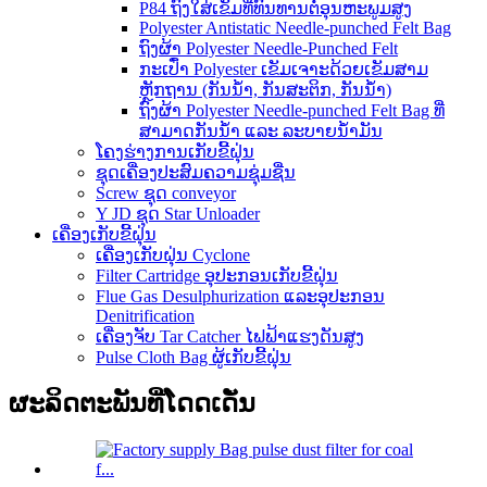
P84 ຖົງໃສ່ເຂັມທີ່ທົນທານຕໍ່ອຸນຫະພູມສູງ
Polyester Antistatic Needle-punched Felt Bag
ຖົງຜ້າ Polyester Needle-Punched Felt
ກະເປົ໋າ Polyester ເຂັມເຈາະດ້ວຍເຂັມສາມ
ຫຼັກຖານ (ກັນນໍ້າ, ກັນສະຕິກ, ກັນນໍ້າ)
ຖົງຜ້າ Polyester Needle-punched Felt Bag ທີ່
ສາມາດກັນນໍ້າ ແລະ ລະບາຍນໍ້າມັນ
ໂຄງຮ່າງການເກັບຂີ້ຝຸ່ນ
ຊຸດເຄື່ອງປະສົມຄວາມຊຸ່ມຊື່ນ
Screw ຊຸດ conveyor
Y JD ຊຸດ Star Unloader
ເຄື່ອງເກັບຂີ້ຝຸ່ນ
ເຄື່ອງເກັບຝຸ່ນ Cyclone
Filter Cartridge ອຸປະກອນເກັບຂີ້ຝຸ່ນ
Flue Gas Desulphurization ແລະອຸປະກອນ
Denitrification
ເຄື່ອງຈັບ Tar Catcher ໄຟຟ້າແຮງດັນສູງ
Pulse Cloth Bag ຜູ້ເກັບຂີ້ຝຸ່ນ
ຜະລິດຕະພັນທີ່ໂດດເດັ່ນ