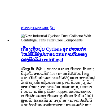
ສອບຖາມ
ລາຍລະອຽດ
ເຄື່ອງເກັບຝຸ່ນ Cyclone ອຸດສາຫະກໍາ
ໃຫມ່ທີ່ມີອົງປະກອບແກນການກັ່ນຕອງ
ຂອງພັດລົມ centrifugal
ເຄື່ອງເກັບຂີ້ຝຸ່ນ Cyclone ແມ່ນລະບົບການກັ່ນຕອງ
ຂີ້ຝຸ່ນໃນອາຍແກັສ flue / ອາຍແກັສ.ສ່ວນໃຫຍ່
ແມ່ນໃຊ້ເພື່ອຊໍາລະອາຍແກັສຂີ້ຝຸ່ນແລະການຟື້ນຟູ
ວັດສະດຸ.ເປືອກຫຸ້ມນອກຂອງການກັ່ນຕອງຖົງລົມ
ຫາຍໃຈທາງອາກາດແມ່ນປະເພດນອກ, ປະກອບ
ດ້ວຍແກະ, ຫ້ອງ, ຂີ້ເທົ່າ hopper, ລະບົບລະບາຍ,
ລະບົບສີດແລະລະບົບຄວບຄຸມອັດຕະໂນມັດ.ມັນມີ
ຫຼາຍລັກສະນະທີ່ແຕກຕ່າງກັນຕາມການປະສົມທີ່
ແຕກຕ່າງກັນຂອງຫ້ອງກອງອາກາດແລະຖົງກອງ