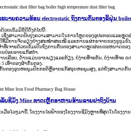
ີ່ລະບາຍຄວາມຮ້ອນ electrostatic ຖົງການກັ່ນຕອງຂີ້ຝຸ່ນ boil
ເຂັມມີຂໍ້ດີດັ່ງຕໍ່ໄປນີ້:
ທີ່ດີ, ເຊິ່ງສາມາດປັບປຸງຄວາມສາມາດໃນການໂຫຼດຂອງອຸປະກອນແລະຫຼ
ນດີທີ່ມີການຈັດລຽງຢ່າງສະໝໍ່າສະເໝີ ແລະການແຜ່ກະຈາຍຂອງຮູຂຸມຂົ
​ທີ່​ເຈາະ​ດ້ວຍ​ເຂັມ​ເປັນ​ຖົງ​ການ​ກັ່ນ​ຕອງ​ສາ​ມາດ​ຫຼຸດ​ຜ່ອນ​ຂະ​ຫນາດ​ຂອງ 
ການປ່ອຍອາຍແກັສຕ່ໍາ.
ການເຄືອບ, ດ້ານແມ່ນຮາບພຽງແລະກ້ຽງ, ບໍ່ງ່າຍທີ່ຈະຕັນ, ບໍ່ງ່າຍທີ່ຈະ
 ເທົ່າຂອງຜ້າກັ່ນຕອງ.
ກັ່ນຕອງອຸນຫະພູມປົກກະຕິຫຼືອາຍແກັສອຸນຫະພູມສູງ, ແຕ່ຍັງສາມາດກັ່
ສໍາລັບຊີມັງ Mine ທາດເຫຼັກອາຫານຮ້ານຂາຍຢາຖົງບ້ານ
ຫຼາຍເມື່ອໄວໆມານີ້, ໂຮງງານໄຟຟ້າຂອງໂຮງງານຊີມັງຫຼາຍທີ່ສຸດໃນໂຮງງາ