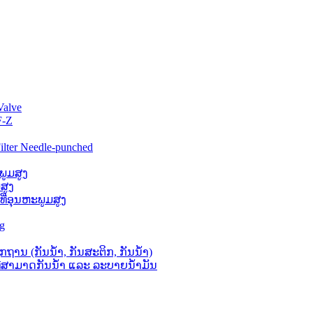
Valve
F-Z
lter Needle-punched
ພູມສູງ
ສູງ
່ທີ່ອຸນຫະພູມສູງ
ag
ຖານ (ກັນນໍ້າ, ກັນສະຕິກ, ກັນນໍ້າ)
 ທີ່ສາມາດກັນນໍ້າ ແລະ ລະບາຍນໍ້າມັນ