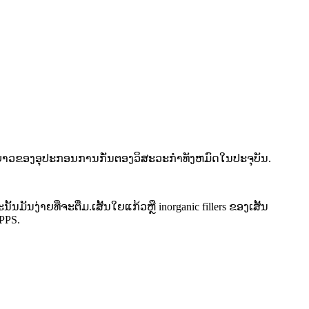
ຍະຍາວຂອງອຸປະກອນການກັ່ນຕອງວິສະວະກໍາທັງຫມົດໃນປະຈຸບັນ.
ນງ່າຍທີ່ຈະຕື່ມ.ເສັ້ນໃຍແກ້ວຫຼື inorganic fillers ຂອງເສັ້ນ
PPS.