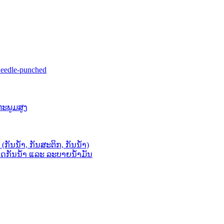
eedle-punched
ນຫະພູມສູງ
ກັນນໍ້າ, ກັນສະຕິກ, ກັນນໍ້າ)
ມາດກັນນໍ້າ ແລະ ລະບາຍນໍ້າມັນ