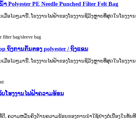
ໍາ Polyester PE Needle Punched Filter Felt Bag
ຫຼາຍເມື່ອໄວໆມານີ້, ໂຮງງານໄຟຟ້າຂອງໂຮງງານຊີມັງຫຼາຍທີ່ສຸດໃນໂຮງງາ
elop ຖົງການກັ່ນຕອງ polyester / ຖົງແຂນ
ຫຼາຍເມື່ອໄວໆມານີ້, ໂຮງງານໄຟຟ້າຂອງໂຮງງານຊີມັງຫຼາຍທີ່ສຸດໃນໂຮງງາ
 ສໍາລັບໂຮງງານໄຟຟ້າຄວາມຮ້ອນ
ທີ່ດີ, ຄວາມຫມັ້ນຄົງດ້ານຄວາມຮ້ອນຂອງການນໍາໃຊ້ຢ່າງຕໍ່ເນື່ອງໃ