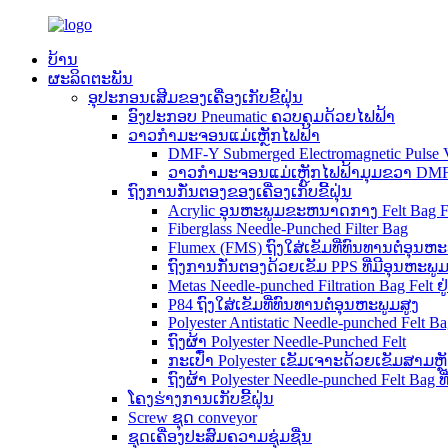
ບ້ານ
ຜະລິດຕະພັນ
ອຸປະກອນເສີມຂອງເຄື່ອງເກັບຂີ້ຝຸ່ນ
ອົງປະກອບ Pneumatic ຄວບຄຸມດ້ວຍໄຟຟ້າ
ວາວກຳມະຈອນແມ່ເຫຼັກໄຟຟ້າ
DMF-Y Submerged Electromagnetic Pulse 
ວາວກຳມະຈອນແມ່ເຫຼັກໄຟຟ້າມຸມຂວາ DM
ຖົງການກັ່ນຕອງຂອງເຄື່ອງເກັບຂີ້ຝຸ່ນ
Acrylic ອຸນຫະພູມຂະຫນາດກາງ Felt Bag Fi
Fiberglass Needle-Punched Filter Bag
Flumex (FMS) ຖົງໃສ່ເຂັມທີ່ທົນທານຕໍ່ອຸນຫະ
ຖົງການກັ່ນຕອງດ້ວຍເຂັມ PPS ທີ່ມີອຸນຫະພູມ
Metas Needle-punched Filtration Bag Felt ຢູ
P84 ຖົງໃສ່ເຂັມທີ່ທົນທານຕໍ່ອຸນຫະພູມສູງ
Polyester Antistatic Needle-punched Felt B
ຖົງຜ້າ Polyester Needle-Punched Felt
ກະເປົ໋າ Polyester ເຂັມເຈາະດ້ວຍເຂັມສາມຫຼັກ
ຖົງຜ້າ Polyester Needle-punched Felt Bag
ໂຄງຮ່າງການເກັບຂີ້ຝຸ່ນ
Screw ຊຸດ conveyor
ຊຸດເຄື່ອງປະສົມຄວາມຊຸ່ມຊື່ນ