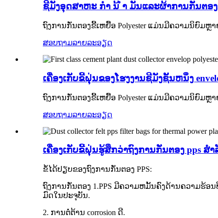
ຊີມັງອຸດສາຫະ ກຳ ນ້ ຳ ມັນແລະຜ້າການກັ່ນຕອງນ້
ຖົງການກັ່ນຕອງຂີ້ເຫຍື້ອ Polyester ແມ່ນມີຄວາມນິຍົມ
ສອບຖາມ
ລາຍລະອຽດ
ເຄື່ອງເກັບຂີ້ຝຸ່ນຂອງໂຮງງານຊີມັງຊັ້ນຫນຶ່ງ env
ຖົງການກັ່ນຕອງຂີ້ເຫຍື້ອ Polyester ແມ່ນມີຄວາມນິຍົມ
ສອບຖາມ
ລາຍລະອຽດ
ເຄື່ອງເກັບຂີ້ຝຸ່ນຮູ້ສຶກວ່າຖົງການກັ່ນຕອງ pps
ຂໍ້ໄດ້ປຽບຂອງຖົງການກັ່ນຕອງ PPS:
ຖົງການກັ່ນຕອງ 1.PPS ມີຄວາມຫມັ້ນຄົງດ້ານຄວາມຮ້ອນ
ມົດໃນປະຈຸບັນ.
2. ການຕໍ່ຕ້ານ corrosion ດີ.