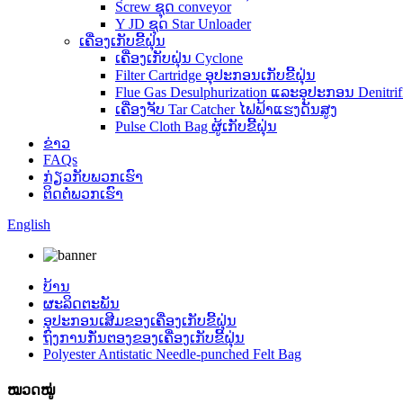
Screw ຊຸດ conveyor
Y JD ຊຸດ Star Unloader
ເຄື່ອງເກັບຂີ້ຝຸ່ນ
ເຄື່ອງເກັບຝຸ່ນ Cyclone
Filter Cartridge ອຸປະກອນເກັບຂີ້ຝຸ່ນ
Flue Gas Desulphurization ແລະອຸປະກອນ Denitrifi
ເຄື່ອງຈັບ Tar Catcher ໄຟຟ້າແຮງດັນສູງ
Pulse Cloth Bag ຜູ້ເກັບຂີ້ຝຸ່ນ
ຂ່າວ
FAQs
ກ່ຽວ​ກັບ​ພວກ​ເຮົາ
ຕິດ​ຕໍ່​ພວກ​ເຮົາ
English
ບ້ານ
ຜະລິດຕະພັນ
ອຸປະກອນເສີມຂອງເຄື່ອງເກັບຂີ້ຝຸ່ນ
ຖົງການກັ່ນຕອງຂອງເຄື່ອງເກັບຂີ້ຝຸ່ນ
Polyester Antistatic Needle-punched Felt Bag
ໝວດໝູ່