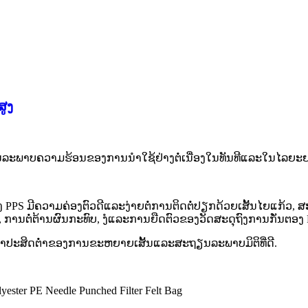
ສູງ
ສະຖຽນລະພາບຄວາມຮ້ອນຂອງການນໍາໃຊ້ຢ່າງຕໍ່ເນື່ອງໃນທັນທີແລະໃນໄລ
 ມີຄວາມຄ່ອງຕົວດີແລະງ່າຍຕໍ່ການຕິດຕໍ່ປຽກດ້ວຍເສັ້ນໄຍແກ້ວ, ສະນັ້ນມັ
le, ການຕໍ່ຕ້ານຜົນກະທົບ, ງໍແລະການຍືດຕົວຂອງວັດສະດຸຖົງການກັ່ນຕອງ 
່າສໍາປະສິດຕ່ໍາຂອງການຂະຫຍາຍເສັ້ນແລະສະຖຽນລະພາບມິຕິທີ່ດີ.