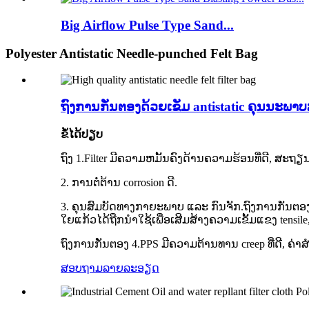
Big Airflow Pulse Type Sand...
Polyester Antistatic Needle-punched Felt Bag
ຖົງການກັ່ນຕອງດ້ວຍເຂັມ antistatic ຄຸນນະພາບ
ຂໍ້ໄດ້ປຽບ
ຖົງ 1.Filter ມີຄວາມຫມັ້ນຄົງດ້ານຄວາມຮ້ອນທີ່ດີ, 
2. ການຕໍ່ຕ້ານ corrosion ດີ.
3. ຄຸນສົມບັດທາງກາຍະພາບ ແລະ ກົນຈັກ.ຖົງການກັ່ນຕອງ PPS
ໃຍແກ້ວໄດ້ຖືກນໍາໃຊ້ເພື່ອເສີມສ້າງຄວາມເຂັ້ມແຂງ tensi
ຖົງການກັ່ນຕອງ 4.PPS ມີຄວາມຕ້ານທານ creep ທີ່ດີ, ຄ
ສອບຖາມ
ລາຍລະອຽດ