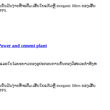
ນງ່າຍທີ່ຈະຕື່ມ.ເສັ້ນໃຍແກ້ວຫຼື inorganic fillers ຂອງເສັ້ນ
PPS.
 Power and cement plant
ນທັນທີແລະໃນໄລຍະຍາວຂອງອຸປະກອນການກັ່ນຕອງວິສະວະກໍາທັງຫ
ນງ່າຍທີ່ຈະຕື່ມ.ເສັ້ນໃຍແກ້ວຫຼື inorganic fillers ຂອງເສັ້ນ
PPS.