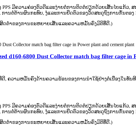
 ມີຄວາມຄ່ອງຕົວດີແລະງ່າຍຕໍ່ການຕິດຕໍ່ປຽກດ້ວຍເສັ້ນໄຍແກ້ວ, ສະນັ້ນມັ
le, ການຕໍ່ຕ້ານຜົນກະທົບ, ງໍແລະການຍືດຕົວຂອງວັດສະດຸຖົງການກັ່ນຕອງ 
າປະສິດຕ່ໍາຂອງການຂະຫຍາຍເສັ້ນແລະຄວາມຫມັ້ນຄົງມິຕິທີ່ດີ.)
zed d160-6800 Dust Collector match bag filter cage in
ທີ່ດີ, ຄວາມຫມັ້ນຄົງດ້ານຄວາມຮ້ອນຂອງການນໍາໃຊ້ຢ່າງຕໍ່ເນື່ອງໃ
 ມີຄວາມຄ່ອງຕົວດີແລະງ່າຍຕໍ່ການຕິດຕໍ່ປຽກດ້ວຍເສັ້ນໄຍແກ້ວ, ສະນັ້ນມັ
le, ການຕໍ່ຕ້ານຜົນກະທົບ, ງໍແລະການຍືດຕົວຂອງວັດສະດຸຖົງການກັ່ນຕອງ 
າປະສິດຕ່ໍາຂອງການຂະຫຍາຍເສັ້ນແລະຄວາມຫມັ້ນຄົງມິຕິທີ່ດີ.)