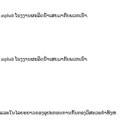
ນ asphalt ໂຮງງານຜະລິດນ້ໍາເສຍມາກັບພວກເຮົາ.
ນ asphalt ໂຮງງານຜະລິດນ້ໍາເສຍມາກັບພວກເຮົາ.
ນທັນທີແລະໃນໄລຍະຍາວຂອງອຸປະກອນການກັ່ນຕອງວິສະວະກໍາທັງຫ