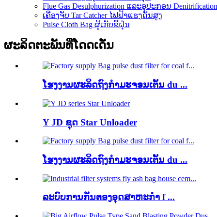
Flue Gas Desulphurization ແລະອຸປະກອນ Denitrificatio
ເຄື່ອງຈັບ Tar Catcher ໄຟຟ້າແຮງດັນສູງ
Pulse Cloth Bag ຜູ້ເກັບຂີ້ຝຸ່ນ
ຜະລິດຕະພັນທີ່ໂດດເດັ່ນ
ໂຮງງານຜະລິດຖົງກໍາມະຈອນເຕັ້ນ du ...
Y JD ຊຸດ Star Unloader
ໂຮງງານຜະລິດຖົງກໍາມະຈອນເຕັ້ນ du ...
ລະບົບການກັ່ນຕອງອຸດສາຫະກໍາ f ...