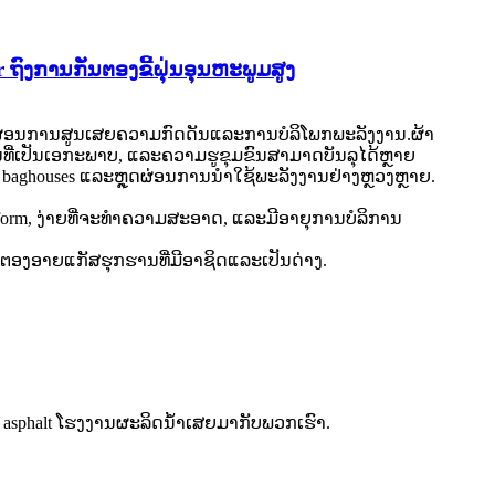
er ຖົງການກັ່ນຕອງຂີ້ຝຸ່ນອຸນຫະພູມສູງ
ຸດຜ່ອນການສູນເສຍຄວາມກົດດັນແລະການບໍລິໂພກພະລັງງານ.ຜ້າ
ນທີ່ເປັນເອກະພາບ, ແລະຄວາມຮູຂຸມຂົນສາມາດບັນລຸໄດ້ຫຼາຍ
baghouses ແລະ​ຫຼຸດ​ຜ່ອນ​ການ​ນໍາ​ໃຊ້​ພະ​ລັງ​ງານ​ຢ່າງ​ຫຼວງ​ຫຼາຍ​.
 deform, ງ່າຍທີ່ຈະທໍາຄວາມສະອາດ, ແລະມີອາຍຸການບໍລິການ
ນຕອງອາຍແກັສຮຸກຮານທີ່ມີອາຊິດແລະເປັນດ່າງ.
ນ asphalt ໂຮງງານຜະລິດນ້ໍາເສຍມາກັບພວກເຮົາ.