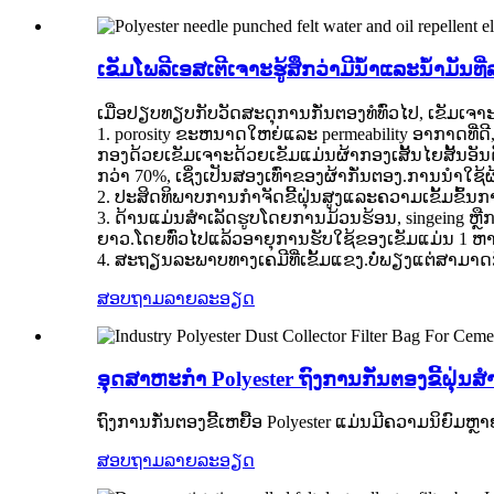
ເຂັມໂພລີເອສເຕີເຈາະຮູ້ສຶກວ່າມີນ້ໍາແລະນ້ໍາມັນທ
ເມື່ອປຽບທຽບກັບວັດສະດຸການກັ່ນຕອງທໍທົ່ວໄປ, ເຂັມເຈາະດ້ວຍ
1. porosity ຂະຫນາດໃຫຍ່ແລະ permeability ອາກາດ
ກອງດ້ວຍເຂັມເຈາະດ້ວຍເຂັມແມ່ນຜ້າກອງເສັ້ນໄຍສັ້ນອັ
ກວ່າ 70%, ເຊິ່ງເປັນສອງເທົ່າຂອງຜ້າກັ່ນຕອງ.ການ​ນໍາ​ໃຊ້​ຜ້າ
2. ປະສິດທິພາບການກໍາຈັດຂີ້ຝຸ່ນສູງແລະຄວາມເຂັ້ມຂົ້ນ
3. ດ້ານແມ່ນສໍາເລັດຮູບໂດຍການມ້ວນຮ້ອນ, singeing ຫຼື
ຍາວ.ໂດຍທົ່ວໄປແລ້ວອາຍຸການຮັບໃຊ້ຂອງເຂັມແມ່ນ 1 ຫາ 5
4. ສະຖຽນລະພາບທາງເຄມີທີ່ເຂັ້ມແຂງ.ບໍ່ພຽງແຕ່ສາມາດ
ສອບຖາມ
ລາຍລະອຽດ
ອຸດສາຫະກໍາ Polyester ຖົງການກັ່ນຕອງຂີ້ຝຸ່ນ
ຖົງການກັ່ນຕອງຂີ້ເຫຍື້ອ Polyester ແມ່ນມີຄວາມນິຍົມ
ສອບຖາມ
ລາຍລະອຽດ