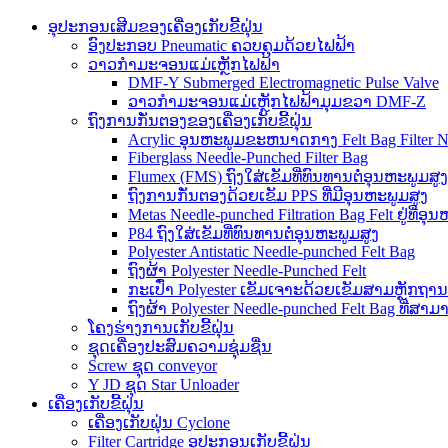
ອຸປະກອນເສີມຂອງເຄື່ອງເກັບຂີ້ຝຸ່ນ
ອົງປະກອບ Pneumatic ຄວບຄຸມດ້ວຍໄຟຟ້າ
ວາວກຳມະຈອນແມ່ເຫຼັກໄຟຟ້າ
DMF-Y Submerged Electromagnetic Pulse Valve
ວາວກຳມະຈອນແມ່ເຫຼັກໄຟຟ້າມຸມຂວາ DMF-Z
ຖົງການກັ່ນຕອງຂອງເຄື່ອງເກັບຂີ້ຝຸ່ນ
Acrylic ອຸນຫະພູມຂະຫນາດກາງ Felt Bag Filter N
Fiberglass Needle-Punched Filter Bag
Flumex (FMS) ຖົງໃສ່ເຂັມທີ່ທົນທານຕໍ່ອຸນຫະພູມສູງ
ຖົງການກັ່ນຕອງດ້ວຍເຂັມ PPS ທີ່ມີອຸນຫະພູມສູງ
Metas Needle-punched Filtration Bag Felt ຢູ່ທີ່ອຸ
P84 ຖົງໃສ່ເຂັມທີ່ທົນທານຕໍ່ອຸນຫະພູມສູງ
Polyester Antistatic Needle-punched Felt Bag
ຖົງຜ້າ Polyester Needle-Punched Felt
ກະເປົ໋າ Polyester ເຂັມເຈາະດ້ວຍເຂັມສາມຫຼັກຖານ (
ຖົງຜ້າ Polyester Needle-punched Felt Bag ທີ່ສາ
ໂຄງຮ່າງການເກັບຂີ້ຝຸ່ນ
ຊຸດເຄື່ອງປະສົມຄວາມຊຸ່ມຊື່ນ
Screw ຊຸດ conveyor
Y JD ຊຸດ Star Unloader
ເຄື່ອງເກັບຂີ້ຝຸ່ນ
ເຄື່ອງເກັບຝຸ່ນ Cyclone
Filter Cartridge ອຸປະກອນເກັບຂີ້ຝຸ່ນ