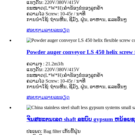
ແຮງດັນ: 220V/380V/415V
ຂະໜາດ(L*W*H):ຄຳຮ້ອງຂໍຂອງລູກຄ້າ
ຄວາມໄວ Screw: 10-45r / ນາທີ
ການນໍາໃຊ້: ຖ່ານຫີນ, ຊີມັງ, ຝຸ່ນ, ອາຫານ, ແລະອື່ນໆ
ສອບຖາມ
ລາຍລະອຽດ
Powder auger conveyor LS 450 helix screw fl
ຄວາມຈຸ : 21.2m3/h
ແຮງດັນ: 220V/380V/415V
ຂະໜາດ(L*W*H):ຄຳຮ້ອງຂໍຂອງລູກຄ້າ
ຄວາມໄວ Screw: 10-45r / ນາທີ
ການນໍາໃຊ້: ຖ່ານຫີນ, ຊີມັງ, ຝຸ່ນ, ອາຫານ, ແລະອື່ນໆ
ສອບຖາມ
ລາຍລະອຽດ
ຈີນສະແຕນເລດ shaft ລະບົບ gypsum ຫນ້ອຍຊ
ປະເພດ: Bag filter ເກັບຂີ້ຝຸ່ນ