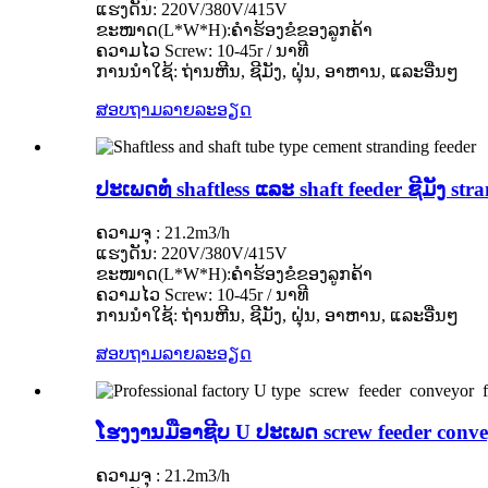
ແຮງດັນ: 220V/380V/415V
ຂະໜາດ(L*W*H):ຄຳຮ້ອງຂໍຂອງລູກຄ້າ
ຄວາມໄວ Screw: 10-45r / ນາທີ
ການນໍາໃຊ້: ຖ່ານຫີນ, ຊີມັງ, ຝຸ່ນ, ອາຫານ, ແລະອື່ນໆ
ສອບຖາມ
ລາຍລະອຽດ
ປະເພດທໍ່ shaftless ແລະ shaft feeder ຊີມັງ str
ຄວາມຈຸ : 21.2m3/h
ແຮງດັນ: 220V/380V/415V
ຂະໜາດ(L*W*H):ຄຳຮ້ອງຂໍຂອງລູກຄ້າ
ຄວາມໄວ Screw: 10-45r / ນາທີ
ການນໍາໃຊ້: ຖ່ານຫີນ, ຊີມັງ, ຝຸ່ນ, ອາຫານ, ແລະອື່ນໆ
ສອບຖາມ
ລາຍລະອຽດ
ໂຮງງານມືອາຊີບ U ປະເພດ screw feeder conveyo
ຄວາມຈຸ : 21.2m3/h