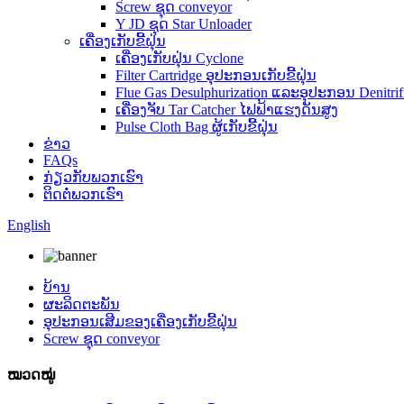
Screw ຊຸດ conveyor
Y JD ຊຸດ Star Unloader
ເຄື່ອງເກັບຂີ້ຝຸ່ນ
ເຄື່ອງເກັບຝຸ່ນ Cyclone
Filter Cartridge ອຸປະກອນເກັບຂີ້ຝຸ່ນ
Flue Gas Desulphurization ແລະອຸປະກອນ Denitrifi
ເຄື່ອງຈັບ Tar Catcher ໄຟຟ້າແຮງດັນສູງ
Pulse Cloth Bag ຜູ້ເກັບຂີ້ຝຸ່ນ
ຂ່າວ
FAQs
ກ່ຽວ​ກັບ​ພວກ​ເຮົາ
ຕິດ​ຕໍ່​ພວກ​ເຮົາ
English
ບ້ານ
ຜະລິດຕະພັນ
ອຸປະກອນເສີມຂອງເຄື່ອງເກັບຂີ້ຝຸ່ນ
Screw ຊຸດ conveyor
ໝວດໝູ່