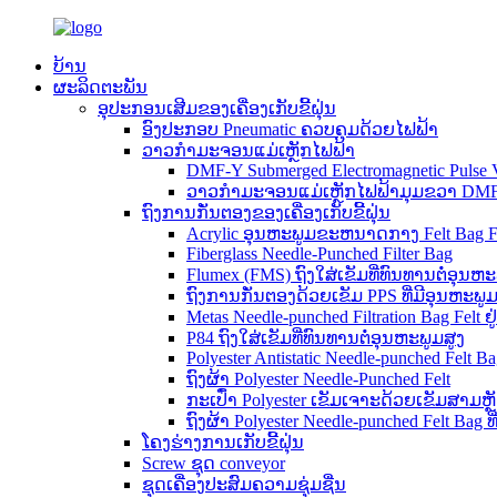
ບ້ານ
ຜະລິດຕະພັນ
ອຸປະກອນເສີມຂອງເຄື່ອງເກັບຂີ້ຝຸ່ນ
ອົງປະກອບ Pneumatic ຄວບຄຸມດ້ວຍໄຟຟ້າ
ວາວກຳມະຈອນແມ່ເຫຼັກໄຟຟ້າ
DMF-Y Submerged Electromagnetic Pulse 
ວາວກຳມະຈອນແມ່ເຫຼັກໄຟຟ້າມຸມຂວາ DM
ຖົງການກັ່ນຕອງຂອງເຄື່ອງເກັບຂີ້ຝຸ່ນ
Acrylic ອຸນຫະພູມຂະຫນາດກາງ Felt Bag Fi
Fiberglass Needle-Punched Filter Bag
Flumex (FMS) ຖົງໃສ່ເຂັມທີ່ທົນທານຕໍ່ອຸນຫະ
ຖົງການກັ່ນຕອງດ້ວຍເຂັມ PPS ທີ່ມີອຸນຫະພູມ
Metas Needle-punched Filtration Bag Felt ຢູ
P84 ຖົງໃສ່ເຂັມທີ່ທົນທານຕໍ່ອຸນຫະພູມສູງ
Polyester Antistatic Needle-punched Felt B
ຖົງຜ້າ Polyester Needle-Punched Felt
ກະເປົ໋າ Polyester ເຂັມເຈາະດ້ວຍເຂັມສາມຫຼັກ
ຖົງຜ້າ Polyester Needle-punched Felt Bag
ໂຄງຮ່າງການເກັບຂີ້ຝຸ່ນ
Screw ຊຸດ conveyor
ຊຸດເຄື່ອງປະສົມຄວາມຊຸ່ມຊື່ນ