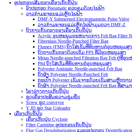
ອຸປະກອນເສີມຂອງເຄື່ອງເກັບຂີ້ຝຸ່ນ
ອົງປະກອບ Pneumatic ຄວບຄຸມດ້ວຍໄຟຟ້າ
ວາວກຳມະຈອນແມ່ເຫຼັກໄຟຟ້າ
DMF-Y Submerged Electromagnetic Pulse Valve
ວາວກຳມະຈອນແມ່ເຫຼັກໄຟຟ້າມຸມຂວາ DMF-Z
ຖົງການກັ່ນຕອງຂອງເຄື່ອງເກັບຂີ້ຝຸ່ນ
Acrylic ອຸນຫະພູມຂະຫນາດກາງ Felt Bag Filter N
Fiberglass Needle-Punched Filter Bag
Flumex (FMS) ຖົງໃສ່ເຂັມທີ່ທົນທານຕໍ່ອຸນຫະພູມສູງ
ຖົງການກັ່ນຕອງດ້ວຍເຂັມ PPS ທີ່ມີອຸນຫະພູມສູງ
Metas Needle-punched Filtration Bag Felt ຢູ່ທີ່ອຸ
P84 ຖົງໃສ່ເຂັມທີ່ທົນທານຕໍ່ອຸນຫະພູມສູງ
Polyester Antistatic Needle-punched Felt Bag
ຖົງຜ້າ Polyester Needle-Punched Felt
ກະເປົ໋າ Polyester ເຂັມເຈາະດ້ວຍເຂັມສາມຫຼັກຖານ (
ຖົງຜ້າ Polyester Needle-punched Felt Bag ທີ່ສາ
ໂຄງຮ່າງການເກັບຂີ້ຝຸ່ນ
ຊຸດເຄື່ອງປະສົມຄວາມຊຸ່ມຊື່ນ
Screw ຊຸດ conveyor
Y JD ຊຸດ Star Unloader
ເຄື່ອງເກັບຂີ້ຝຸ່ນ
ເຄື່ອງເກັບຝຸ່ນ Cyclone
Filter Cartridge ອຸປະກອນເກັບຂີ້ຝຸ່ນ
Flue Gas Desulphurization ແລະອຸປະກອນ Denitrificatio