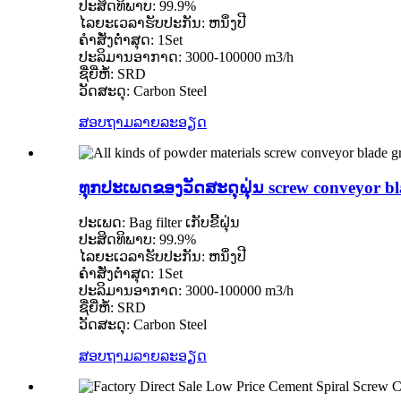
ປະສິດທິພາບ: 99.9%
ໄລຍະເວລາຮັບປະກັນ: ຫນຶ່ງປີ
ຄໍາສັ່ງຕໍ່າສຸດ: 1Set
ປະລິມານອາກາດ: 3000-100000 m3/h
ຊື່ຍີ່ຫໍ້: SRD
ວັດສະດຸ: Carbon Steel
ສອບຖາມ
ລາຍລະອຽດ
ທຸກປະເພດຂອງວັດສະດຸຝຸ່ນ screw conveyor bl
ປະເພດ: Bag filter ເກັບຂີ້ຝຸ່ນ
ປະສິດທິພາບ: 99.9%
ໄລຍະເວລາຮັບປະກັນ: ຫນຶ່ງປີ
ຄໍາສັ່ງຕໍ່າສຸດ: 1Set
ປະລິມານອາກາດ: 3000-100000 m3/h
ຊື່ຍີ່ຫໍ້: SRD
ວັດສະດຸ: Carbon Steel
ສອບຖາມ
ລາຍລະອຽດ