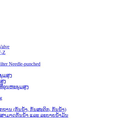
Valve
F-Z
lter Needle-punched
ພູມສູງ
ສູງ
່ທີ່ອຸນຫະພູມສູງ
ag
ຖານ (ກັນນໍ້າ, ກັນສະຕິກ, ກັນນໍ້າ)
 ທີ່ສາມາດກັນນໍ້າ ແລະ ລະບາຍນໍ້າມັນ