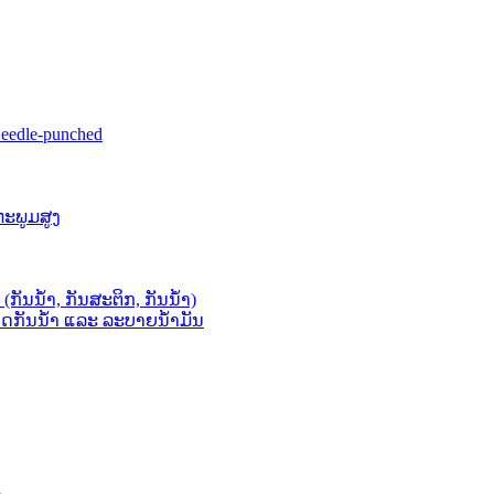
eedle-punched
ນຫະພູມສູງ
ກັນນໍ້າ, ກັນສະຕິກ, ກັນນໍ້າ)
ມາດກັນນໍ້າ ແລະ ລະບາຍນໍ້າມັນ
n