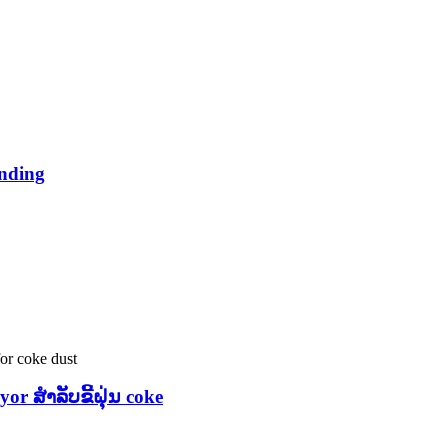
anding
r ສໍາລັບຂີ້ຝຸ່ນ coke