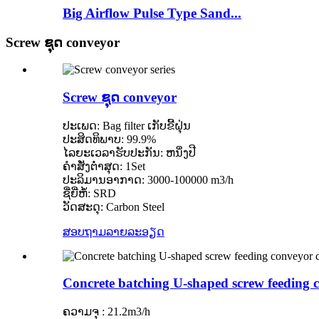
Big Airflow Pulse Type Sand...
Screw ຊຸດ conveyor
Screw ຊຸດ conveyor
ປະເພດ: Bag filter ເກັບຂີ້ຝຸ່ນ
ປະສິດທິພາບ: 99.9%
ໄລຍະເວລາຮັບປະກັນ: ຫນຶ່ງປີ
ຄໍາສັ່ງຕໍ່າສຸດ: 1Set
ປະລິມານອາກາດ: 3000-100000 m3/h
ຊື່ຍີ່ຫໍ້: SRD
ວັດສະດຸ: Carbon Steel
ສອບຖາມ
ລາຍລະອຽດ
Concrete batching U-shaped screw feeding 
ຄວາມຈຸ : 21.2m3/h