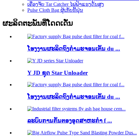
ເຄື່ອງຈັບ Tar Catcher ໄຟຟ້າແຮງດັນສູງ
Pulse Cloth Bag ຜູ້ເກັບຂີ້ຝຸ່ນ
ຜະລິດຕະພັນທີ່ໂດດເດັ່ນ
ໂຮງງານຜະລິດຖົງກໍາມະຈອນເຕັ້ນ du ...
Y JD ຊຸດ Star Unloader
ໂຮງງານຜະລິດຖົງກໍາມະຈອນເຕັ້ນ du ...
ລະບົບການກັ່ນຕອງອຸດສາຫະກໍາ f ...