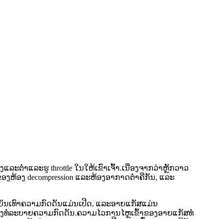
ລະຕ່ໍາແລະຮູ throttle ໃນໃຫ້ເຂົາເຈົ້າ.ເນື່ອງຈາກວ່າຫຼັກວາວ
ງຫ້ອງ decompression ແລະຫ້ອງອາກາດຕ່ໍາຄືກັນ, ແລະ
ນບັນເທົາຄວາມກົດດັນແມ່ນເປີດ, ແລະອາຍແກັສແມ່ນ
ງທໍ່ລະບາຍຄວາມກົດດັນ.ຄວາມໄວການໄຫຼເຂົ້າຂອງອາຍແກັສທໍ່