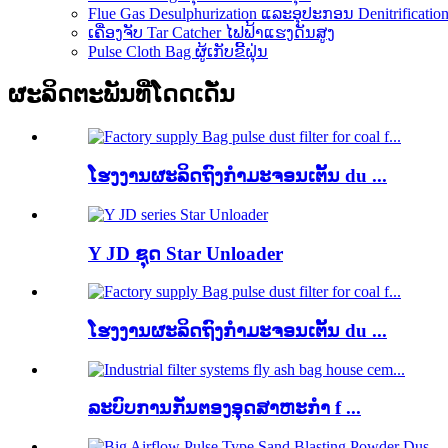
Flue Gas Desulphurization ແລະອຸປະກອນ Denitrificatio
ເຄື່ອງຈັບ Tar Catcher ໄຟຟ້າແຮງດັນສູງ
Pulse Cloth Bag ຜູ້ເກັບຂີ້ຝຸ່ນ
ຜະລິດຕະພັນທີ່ໂດດເດັ່ນ
ໂຮງງານຜະລິດຖົງກໍາມະຈອນເຕັ້ນ du ...
Y JD ຊຸດ Star Unloader
ໂຮງງານຜະລິດຖົງກໍາມະຈອນເຕັ້ນ du ...
ລະບົບການກັ່ນຕອງອຸດສາຫະກໍາ f ...