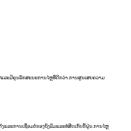
ຍແກັສແລະມີຄຸນລັກສະນະການໄຫຼທີ່ດີກວ່າ.ການສູນເສຍຄວາມ
ງແລະການເຊື່ອມຕໍ່ຂອງຖົງລົມແລະທໍ່ສີດເກັບຂີ້ຝຸ່ນ.ການໄຫຼ