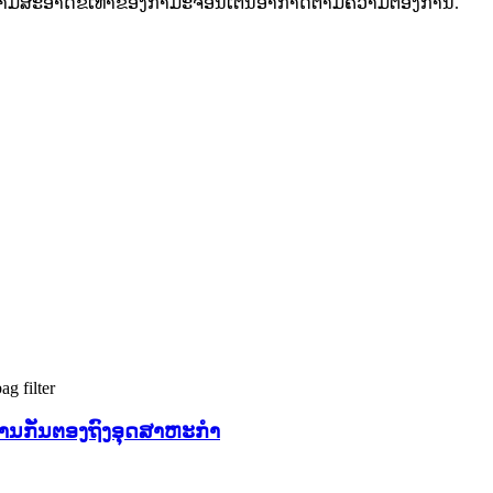
ະອາດຂີ້ເທົ່າຂອງກໍາມະຈອນເຕັ້ນອາກາດຕາມຄວາມຕ້ອງການ.
ນການກັ່ນຕອງຖົງອຸດສາຫະກໍາ