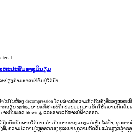
ໂລຫະປະສົມອາລູມິນຽມ
ຽງກໍາມະຈອນທີ່ຈົມຢູ່ໃຕ້ນໍ້າ.
ຂົ້າໄປໃນຫ້ອງ decompression ໂດຍຜ່ານທໍ່ຄວາມກົດດັນຄົງທີ່ຂອງຫອຍເທິງແ
ກຮຽນ spring, ອາຍແກັສຈະບໍ່ຖືກປ່ອຍອອກມາ.ເຮັດໃຫ້ຄວາມກົດດັນຂອ
m ຈະຕັນພອດ blowing, ແລະອາຍແກັສຈະບໍ່ຟ້າວອອກ.
ໄດ້ຖືກຍົກຂຶ້ນພາຍໃຕ້ການດໍາເນີນການຂອງແຮງແມ່ເຫຼັກໄຟຟ້າ, ຂຸມກາ
ນຄົງທີ່, ຄວາມໄວການໄຫຼອອກຂອງຮູລະບາຍຄວາມກົດດັນແມ່ນສູງກວ່າຂອ