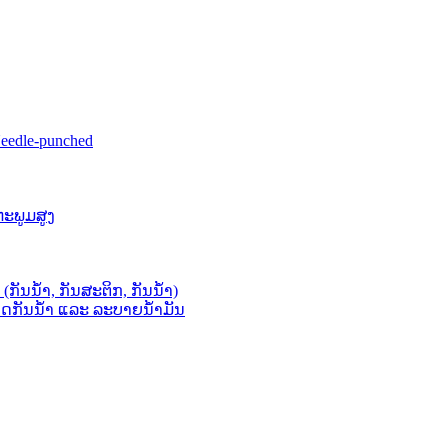
eedle-punched
ນຫະພູມສູງ
ກັນນໍ້າ, ກັນສະຕິກ, ກັນນໍ້າ)
ມາດກັນນໍ້າ ແລະ ລະບາຍນໍ້າມັນ