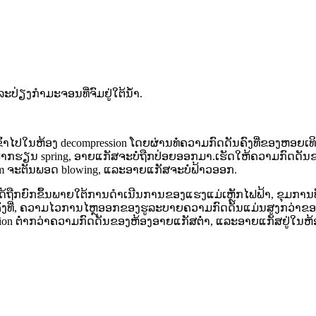
ຽງກໍາມະຈອນທີ່ຈົມຢູ່ໃຕ້ນໍ້າ.
ຂົ້າໄປໃນຫ້ອງ decompression ໂດຍຜ່ານທໍ່ຄວາມກົດດັນຄົງທີ່ຂອງຫອຍເທິງແ
ກຮຽນ spring, ອາຍແກັສຈະບໍ່ຖືກປ່ອຍອອກມາ.ເຮັດໃຫ້ຄວາມກົດດັນຂອ
m ຈະຕັນພອດ blowing, ແລະອາຍແກັສຈະບໍ່ຟ້າວອອກ.
ໄດ້ຖືກຍົກຂຶ້ນພາຍໃຕ້ການດໍາເນີນການຂອງແຮງແມ່ເຫຼັກໄຟຟ້າ, ຂຸມກາ
ນຄົງທີ່, ຄວາມໄວການໄຫຼອອກຂອງຮູລະບາຍຄວາມກົດດັນແມ່ນສູງກວ່າຂອ
n ຕ່ໍາກວ່າຄວາມກົດດັນຂອງຫ້ອງອາຍແກັສຕ່ໍາ, ແລະອາຍແກັສຢູ່ໃນຫ້ອງອ