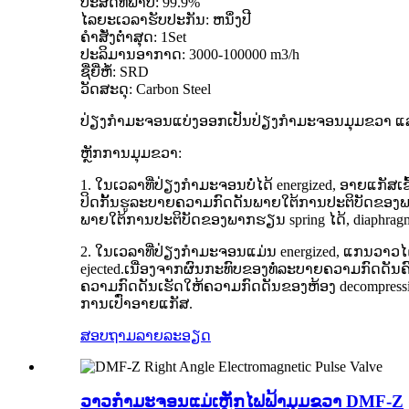
ປະສິດທິພາບ: 99.9%
ໄລຍະເວລາຮັບປະກັນ: ຫນຶ່ງປີ
ຄໍາສັ່ງຕໍ່າສຸດ: 1Set
ປະລິມານອາກາດ: 3000-100000 m3/h
ຊື່ຍີ່ຫໍ້: SRD
ວັດສະດຸ: Carbon Steel
ປ່ຽງກໍາມະຈອນແບ່ງອອກເປັນປ່ຽງກໍາມະຈອນມຸມຂວາ ແລະປ່
ຫຼັກ​ການ​ມຸມ​ຂວາ​:
1. ໃນເວລາທີ່ປ່ຽງກໍາມະຈອນບໍ່ໄດ້ energized, ອາຍແກັສເ
ປິດກັ້ນຮູລະບາຍຄວາມກົດດັນພາຍໃຕ້ການປະຕິບັດຂອງພາ
ພາຍໃຕ້ການປະຕິບັດຂອງພາກຮຽນ spring ໄດ້, diaphrag
2. ໃນເວລາທີ່ປ່ຽງກໍາມະຈອນແມ່ນ energized, ແກນວາວ
ejected.ເນື່ອງຈາກຜົນກະທົບຂອງທໍ່ລະບາຍຄວາມກົດດັ
ຄວາມກົດດັນເຮັດໃຫ້ຄວາມກົດດັນຂອງຫ້ອງ decompressio
ການເປົ່າອາຍແກັສ.
ສອບຖາມ
ລາຍລະອຽດ
ວາວກຳມະຈອນແມ່ເຫຼັກໄຟຟ້າມຸມຂວາ DMF-Z