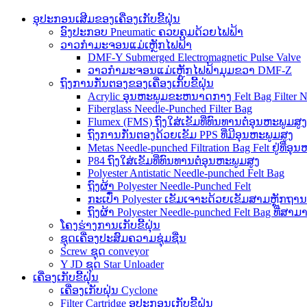
ອຸປະກອນເສີມຂອງເຄື່ອງເກັບຂີ້ຝຸ່ນ
ອົງປະກອບ Pneumatic ຄວບຄຸມດ້ວຍໄຟຟ້າ
ວາວກຳມະຈອນແມ່ເຫຼັກໄຟຟ້າ
DMF-Y Submerged Electromagnetic Pulse Valve
ວາວກຳມະຈອນແມ່ເຫຼັກໄຟຟ້າມຸມຂວາ DMF-Z
ຖົງການກັ່ນຕອງຂອງເຄື່ອງເກັບຂີ້ຝຸ່ນ
Acrylic ອຸນຫະພູມຂະຫນາດກາງ Felt Bag Filter N
Fiberglass Needle-Punched Filter Bag
Flumex (FMS) ຖົງໃສ່ເຂັມທີ່ທົນທານຕໍ່ອຸນຫະພູມສູງ
ຖົງການກັ່ນຕອງດ້ວຍເຂັມ PPS ທີ່ມີອຸນຫະພູມສູງ
Metas Needle-punched Filtration Bag Felt ຢູ່ທີ່ອຸ
P84 ຖົງໃສ່ເຂັມທີ່ທົນທານຕໍ່ອຸນຫະພູມສູງ
Polyester Antistatic Needle-punched Felt Bag
ຖົງຜ້າ Polyester Needle-Punched Felt
ກະເປົ໋າ Polyester ເຂັມເຈາະດ້ວຍເຂັມສາມຫຼັກຖານ (
ຖົງຜ້າ Polyester Needle-punched Felt Bag ທີ່ສາ
ໂຄງຮ່າງການເກັບຂີ້ຝຸ່ນ
ຊຸດເຄື່ອງປະສົມຄວາມຊຸ່ມຊື່ນ
Screw ຊຸດ conveyor
Y JD ຊຸດ Star Unloader
ເຄື່ອງເກັບຂີ້ຝຸ່ນ
ເຄື່ອງເກັບຝຸ່ນ Cyclone
Filter Cartridge ອຸປະກອນເກັບຂີ້ຝຸ່ນ