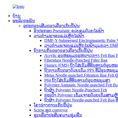
ບ້ານ
ຜະລິດຕະພັນ
ອຸປະກອນເສີມຂອງເຄື່ອງເກັບຂີ້ຝຸ່ນ
ອົງປະກອບ Pneumatic ຄວບຄຸມດ້ວຍໄຟຟ້າ
ວາວກຳມະຈອນແມ່ເຫຼັກໄຟຟ້າ
DMF-Y Submerged Electromagnetic Pulse 
ວາວກຳມະຈອນແມ່ເຫຼັກໄຟຟ້າມຸມຂວາ DM
ຖົງການກັ່ນຕອງຂອງເຄື່ອງເກັບຂີ້ຝຸ່ນ
Acrylic ອຸນຫະພູມຂະຫນາດກາງ Felt Bag Fi
Fiberglass Needle-Punched Filter Bag
Flumex (FMS) ຖົງໃສ່ເຂັມທີ່ທົນທານຕໍ່ອຸນຫະ
ຖົງການກັ່ນຕອງດ້ວຍເຂັມ PPS ທີ່ມີອຸນຫະພູມ
Metas Needle-punched Filtration Bag Felt ຢູ
P84 ຖົງໃສ່ເຂັມທີ່ທົນທານຕໍ່ອຸນຫະພູມສູງ
Polyester Antistatic Needle-punched Felt B
ຖົງຜ້າ Polyester Needle-Punched Felt
ກະເປົ໋າ Polyester ເຂັມເຈາະດ້ວຍເຂັມສາມຫຼັກ
ຖົງຜ້າ Polyester Needle-punched Felt Bag
ໂຄງຮ່າງການເກັບຂີ້ຝຸ່ນ
Screw ຊຸດ conveyor
ຊຸດເຄື່ອງປະສົມຄວາມຊຸ່ມຊື່ນ