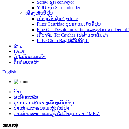
Screw ຊຸດ conveyor
Y JD ຊຸດ Star Unloader
ເຄື່ອງເກັບຂີ້ຝຸ່ນ
ເຄື່ອງເກັບຝຸ່ນ Cyclone
Filter Cartridge ອຸປະກອນເກັບຂີ້ຝຸ່ນ
Flue Gas Desulphurization ແລະອຸປະກອນ Denitrifi
ເຄື່ອງຈັບ Tar Catcher ໄຟຟ້າແຮງດັນສູງ
Pulse Cloth Bag ຜູ້ເກັບຂີ້ຝຸ່ນ
ຂ່າວ
FAQs
ກ່ຽວ​ກັບ​ພວກ​ເຮົາ
ຕິດ​ຕໍ່​ພວກ​ເຮົາ
English
ບ້ານ
ຜະລິດຕະພັນ
ອຸປະກອນເສີມຂອງເຄື່ອງເກັບຂີ້ຝຸ່ນ
ວາວກຳມະຈອນແມ່ເຫຼັກໄຟຟ້າ
ວາວກຳມະຈອນແມ່ເຫຼັກໄຟຟ້າມຸມຂວາ DMF-Z
ໝວດໝູ່