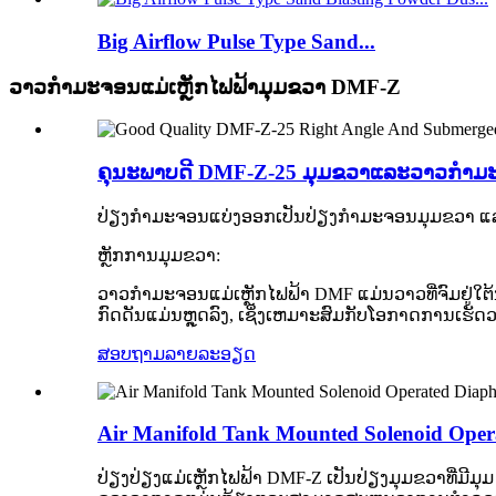
Big Airflow Pulse Type Sand...
ວາວກຳມະຈອນແມ່ເຫຼັກໄຟຟ້າມຸມຂວາ DMF-Z
ຄຸນະພາບດີ DMF-Z-25 ມຸມຂວາແລະວາວກໍາມ
ປ່ຽງກໍາມະຈອນແບ່ງອອກເປັນປ່ຽງກໍາມະຈອນມຸມຂວາ ແລະປ່
ຫຼັກ​ການ​ມຸມ​ຂວາ​:
ວາວກໍາມະຈອນແມ່ເຫຼັກໄຟຟ້າ DMF ແມ່ນວາວທີ່ຈົມຢູ່ໃຕ້ນ
ກົດດັນແມ່ນຫຼຸດລົງ, ເຊິ່ງເຫມາະສົມກັບໂອກາດການເຮັດວ
ສອບຖາມ
ລາຍລະອຽດ
Air Manifold Tank Mounted Solenoid Oper
ປ່ຽງປ່ຽງແມ່ເຫຼັກໄຟຟ້າ DMF-Z ເປັນປ່ຽງມຸມຂວາທີ່ມີມຸ