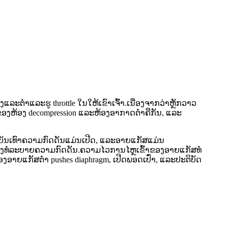
ລະຕ່ໍາແລະຮູ throttle ໃນໃຫ້ເຂົາເຈົ້າ.ເນື່ອງຈາກວ່າຫຼັກວາວ
ງຫ້ອງ decompression ແລະຫ້ອງອາກາດຕ່ໍາຄືກັນ, ແລະ
ນບັນເທົາຄວາມກົດດັນແມ່ນເປີດ, ແລະອາຍແກັສແມ່ນ
ງທໍ່ລະບາຍຄວາມກົດດັນ.ຄວາມໄວການໄຫຼເຂົ້າຂອງອາຍແກັສທໍ່
າຍແກັສຕ່ໍາ pushes diaphragm, ເປີດພອດເປົ່າ, ແລະປະຕິບັດ