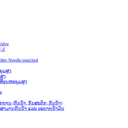
Valve
F-Z
lter Needle-punched
ພູມສູງ
ສູງ
່ທີ່ອຸນຫະພູມສູງ
ag
ຖານ (ກັນນໍ້າ, ກັນສະຕິກ, ກັນນໍ້າ)
 ທີ່ສາມາດກັນນໍ້າ ແລະ ລະບາຍນໍ້າມັນ