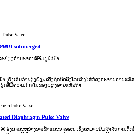
ະຈອນ submerged
ຽງກໍາມະຈອນທີ່ຈົມຢູ່ໃຕ້ນໍ້າ.
້ໍາ (ຍັງເອີ້ນວ່າປ່ຽງຝັງ), ເຊິ່ງຖືກຕິດຕັ້ງໂດຍກົງໃສ່ກ່ອງກະຈາຍອາ
ຽກທີ່ມີຄວາມກົດດັນຂອງແຫຼ່ງອາຍແກັສຕ່ໍາ.
ated Diaphragm Pulse Valve
ມ 90 ອົງສາລະຫວ່າງຂາເຂົ້າແລະຂາອອກ, ເຊິ່ງເຫມາະສົມສໍາລັບການຕິດຕັ້