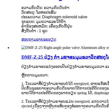
ຄວາມກົດດັນ: ຄວາມກົດດັນຕ່ໍາ
ວັດສະດຸ: ໂລຫະປະສົມ
ປະເພດວາວ: Diaphragm solenoid valve
ຮູບແບບ: ມຸມຂວາແລະໃຕ້ນ້ໍາ
ຄໍາຮ້ອງສະຫມັກ: ເຄື່ອງເກັບຂີ້ຝຸ່ນ
ສັ່ງຂັ້ນຕໍ່າ : 1 ຊຸດ
ສອບຖາມ
ລາຍລະອຽດ
DMF-Z-25 ປ່ຽງ ກຳ ມະຈອນມຸມຂວາວັດສະດຸ
ປ່ຽງກໍາມະຈອນແບ່ງອອກເປັນປ່ຽງກໍາມະຈອນມຸມຂວາ ແລະປ່
ຫຼັກ​ການ​ມຸມ​ຂວາ​:
1. ໃນເວລາທີ່ປ່ຽງກໍາມະຈອນບໍ່ໄດ້ energized, ອາຍແກັສເ
ປິດກັ້ນຮູລະບາຍຄວາມກົດດັນພາຍໃຕ້ການປະຕິບັດຂອງພາ
ພາຍໃຕ້ການປະຕິບັດຂອງພາກຮຽນ spring ໄດ້, diaphrag
2. ໃນເວລາທີ່ປ່ຽງກໍາມະຈອນແມ່ນ energized, ແກນວາວ
ejected.ເນື່ອງຈາກຜົນກະທົບຂອງທໍ່ລະບາຍຄວາມກົດດັ