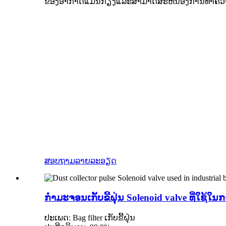
ຂອງອາກາດແມ່ນກ້ຽງແລະສາມາດສະຫນອງການທໍາຄວາມສ
ສອບຖາມ
ລາຍລະອຽດ
ກໍາມະຈອນເກັບຂີ້ຝຸ່ນ Solenoid valve ທີ່ໃຊ້ໃ
ປະເພດ: Bag filter ເກັບຂີ້ຝຸ່ນ