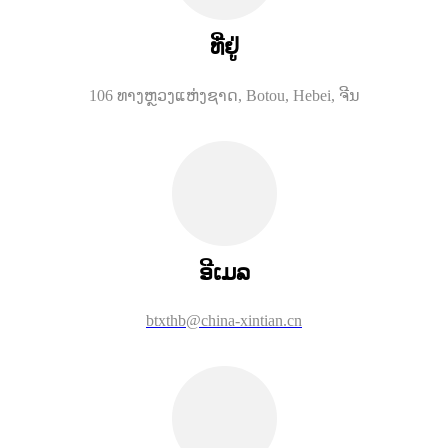
ທີ່ຢູ່
106 ທາງຫຼວງແຫ່ງຊາດ, Botou, Hebei, ຈີນ
ອີເມລ
btxthb@china-xintian.cn