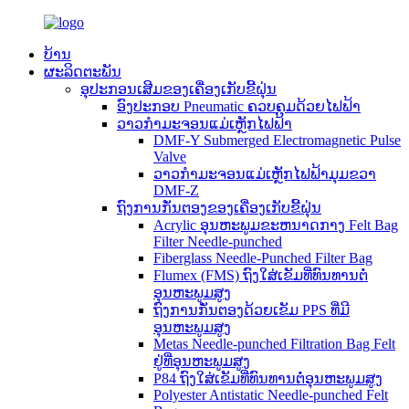
ບ້ານ
ຜະລິດຕະພັນ
ອຸປະກອນເສີມຂອງເຄື່ອງເກັບຂີ້ຝຸ່ນ
ອົງປະກອບ Pneumatic ຄວບຄຸມດ້ວຍໄຟຟ້າ
ວາວກຳມະຈອນແມ່ເຫຼັກໄຟຟ້າ
DMF-Y Submerged Electromagnetic Pulse
Valve
ວາວກຳມະຈອນແມ່ເຫຼັກໄຟຟ້າມຸມຂວາ
DMF-Z
ຖົງການກັ່ນຕອງຂອງເຄື່ອງເກັບຂີ້ຝຸ່ນ
Acrylic ອຸນຫະພູມຂະຫນາດກາງ Felt Bag
Filter Needle-punched
Fiberglass Needle-Punched Filter Bag
Flumex (FMS) ຖົງໃສ່ເຂັມທີ່ທົນທານຕໍ່
ອຸນຫະພູມສູງ
ຖົງການກັ່ນຕອງດ້ວຍເຂັມ PPS ທີ່ມີ
ອຸນຫະພູມສູງ
Metas Needle-punched Filtration Bag Felt
ຢູ່ທີ່ອຸນຫະພູມສູງ
P84 ຖົງໃສ່ເຂັມທີ່ທົນທານຕໍ່ອຸນຫະພູມສູງ
Polyester Antistatic Needle-punched Felt