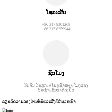
ໂທລະສັບ
+86 317 8301268
+86 317 8259944
ຊົ່ວໂມງ
ວັນຈັນ-ວັນສຸກ: 9 ໂມງເຊົ້າຫາ 6 ໂມງແລງ
ວັນເສົາ, ວັນອາທິດ: ປິດ
ຂຽນຂໍ້ຄວາມຂອງທ່ານທີ່ນີ້ແລະສົ່ງໃຫ້ພວກເຮົາ