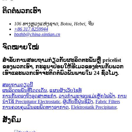
ຕິດ​ຕໍ່​ພວກ​ເຮົາ
106 ທາງຫຼວງແຫ່ງຊາດ, Botou, Hebei, ຈີນ
+86 317 8259944
btxthb@china-xintian.cn
ຈົດໝາຍໃໝ່
ສໍາ​ລັບ​ການ​ສອບ​ຖາມ​ກ່ຽວ​ກັບ​ຜະ​ລິດ​ຕະ​ພັນ​ຫຼື pricelist
ຂອງ​ພວກ​ເຮົາ​, ກະ​ລຸ​ນາ​ປ່ອຍ​ໃຫ້​ອີ​ເມວ​ຂອງ​ທ່ານ​ກັບ​ພວກ​
ເຮົາ​ແລະ​ພວກ​ເຮົາ​ຈະ​ຕິດ​ຕໍ່​ພົວ​ພັນ​ພາຍ​ໃນ 24 ຊົ່ວ​ໂມງ​.
ສອບຖາມດຽວນີ້
ຜະລິດຕະພັນທີ່ໂດດເດັ່ນ
,
ແຜນຜັງເວັບໄຊທ໌
ການກັ່ນຕອງຖົງອຸດສາຫະກໍາ
,
ວາວກຳມະຈອນແມ່ເຫຼັກໄຟຟ້າ
,
ການ
ນໍາໃຊ້ Precipitator Electrostatic
,
ຜູ້ເກັບຂີ້ຝຸ່ນຊີມັງ
,
Fabric Filters
ການຄວບຄຸມມົນລະພິດທາງອາກາດ
,
Elektrostatik Precipitator
,
ສັງຄົມ