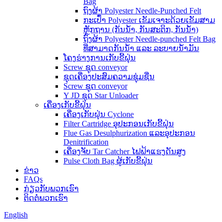
Bag
ຖົງຜ້າ Polyester Needle-Punched Felt
ກະເປົ໋າ Polyester ເຂັມເຈາະດ້ວຍເຂັມສາມ
ຫຼັກຖານ (ກັນນໍ້າ, ກັນສະຕິກ, ກັນນໍ້າ)
ຖົງຜ້າ Polyester Needle-punched Felt Bag
ທີ່ສາມາດກັນນໍ້າ ແລະ ລະບາຍນໍ້າມັນ
ໂຄງຮ່າງການເກັບຂີ້ຝຸ່ນ
Screw ຊຸດ conveyor
ຊຸດເຄື່ອງປະສົມຄວາມຊຸ່ມຊື່ນ
Screw ຊຸດ conveyor
Y JD ຊຸດ Star Unloader
ເຄື່ອງເກັບຂີ້ຝຸ່ນ
ເຄື່ອງເກັບຝຸ່ນ Cyclone
Filter Cartridge ອຸປະກອນເກັບຂີ້ຝຸ່ນ
Flue Gas Desulphurization ແລະອຸປະກອນ
Denitrification
ເຄື່ອງຈັບ Tar Catcher ໄຟຟ້າແຮງດັນສູງ
Pulse Cloth Bag ຜູ້ເກັບຂີ້ຝຸ່ນ
ຂ່າວ
FAQs
ກ່ຽວ​ກັບ​ພວກ​ເຮົາ
ຕິດ​ຕໍ່​ພວກ​ເຮົາ
English