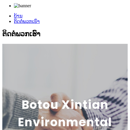
ບ້ານ
ຕິດ​ຕໍ່​ພວກ​ເຮົາ
ຕິດ​ຕໍ່​ພວກ​ເຮົາ
Botou Xintian
Environmental