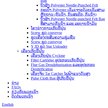
Bag
ຖົງຜ້າ Polyester Needle-Punched Felt
ກະເປົ໋າ Polyester ເຂັມເຈາະດ້ວຍເຂັມສາມ
ຫຼັກຖານ (ກັນນໍ້າ, ກັນສະຕິກ, ກັນນໍ້າ)
ຖົງຜ້າ Polyester Needle-punched Felt Bag
ທີ່ສາມາດກັນນໍ້າ ແລະ ລະບາຍນໍ້າມັນ
ໂຄງຮ່າງການເກັບຂີ້ຝຸ່ນ
Screw ຊຸດ conveyor
ຊຸດເຄື່ອງປະສົມຄວາມຊຸ່ມຊື່ນ
Screw ຊຸດ conveyor
Y JD ຊຸດ Star Unloader
ເຄື່ອງເກັບຂີ້ຝຸ່ນ
ເຄື່ອງເກັບຝຸ່ນ Cyclone
Filter Cartridge ອຸປະກອນເກັບຂີ້ຝຸ່ນ
Flue Gas Desulphurization ແລະອຸປະກອນ
Denitrification
ເຄື່ອງຈັບ Tar Catcher ໄຟຟ້າແຮງດັນສູງ
Pulse Cloth Bag ຜູ້ເກັບຂີ້ຝຸ່ນ
ຂ່າວ
FAQs
ກ່ຽວ​ກັບ​ພວກ​ເຮົາ
ຕິດ​ຕໍ່​ພວກ​ເຮົາ
English