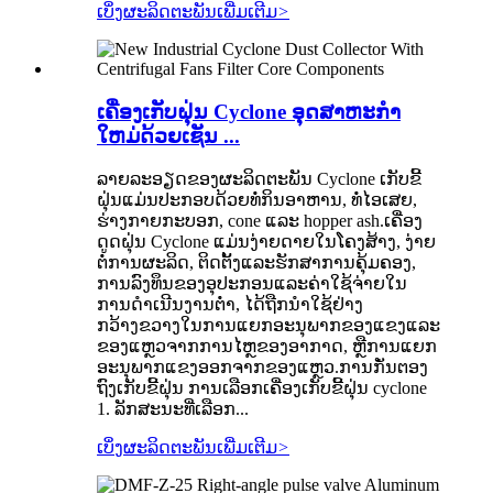
ເບິ່ງຜະລິດຕະພັນເພີ່ມເຕີມ
>
ເຄື່ອງເກັບຝຸ່ນ Cyclone ອຸດສາຫະກໍາ
ໃຫມ່ດ້ວຍເຊັນ ...
ລາຍ​ລະ​ອຽດ​ຂອງ​ຜະ​ລິດ​ຕະ​ພັນ Cyclone ເກັບ​ຂີ້​
ຝຸ່ນ​ແມ່ນ​ປະ​ກອບ​ດ້ວຍ​ທໍ່​ກິນ​ອາ​ຫານ​, ທໍ່​ໄອ​ເສຍ​,
ຮ່າງ​ກາຍ​ກະ​ບອກ​, cone ແລະ hopper ash​.ເຄື່ອງ
ດູດຝຸ່ນ Cyclone ແມ່ນງ່າຍດາຍໃນໂຄງສ້າງ, ງ່າຍ
ຕໍ່ການຜະລິດ, ຕິດຕັ້ງແລະຮັກສາການຄຸ້ມຄອງ,
ການລົງທຶນຂອງອຸປະກອນແລະຄ່າໃຊ້ຈ່າຍໃນ
ການດໍາເນີນງານຕ່ໍາ, ໄດ້ຖືກນໍາໃຊ້ຢ່າງ
ກວ້າງຂວາງໃນການແຍກອະນຸພາກຂອງແຂງແລະ
ຂອງແຫຼວຈາກການໄຫຼຂອງອາກາດ, ຫຼືການແຍກ
ອະນຸພາກແຂງອອກຈາກຂອງແຫຼວ.ການກັ່ນຕອງ
ຖົງເກັບຂີ້ຝຸ່ນ ການເລືອກເຄື່ອງເກັບຂີ້ຝຸ່ນ cyclone
1. ລັກສະນະທີ່ເລືອກ...
ເບິ່ງຜະລິດຕະພັນເພີ່ມເຕີມ
>