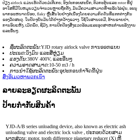
ປ່ຽງ airlock ແມ່ນເຮັດດ້ວຍມໍເຕີເກຍ, ອົງປະກອບຜະນຶກ, ຕົວກະຕຸ້ນແລະ rotor ທີ່ຢູ່
ອາໃສທີ່ມີໃບຫມູນວຽນຈໍານວນຫຼາຍຖືກຕັ້ງ, ມັນມີຄວາມສາມາດທີ່ຈະຂັບໄລ່ຝຸ່ນ, ອະນຸ
ພາກຂະຫນາດນ້ອຍ, flaky ຫຼືເສັ້ນໄຍຢ່າງຕໍ່ເນື່ອງໂດຍຄວາມກົດດັນທີ່ແຕກຕ່າງກັນ
ຂອງວັດສະດຸ. ໃນປັດຈຸບັນມັນໄດ້ຢ່າງກວ້າງຂວາງ. ໃຊ້ໃນສານເຄມີ, ຮ້ານຂາຍຢາ,
ການອົບແຫ້ງ, ເມັດພືດ, ຊີມັງ, ການປົກປ້ອງສິ່ງແວດລ້ອມແລະອຸດສາຫະກໍາພະລັງງານ
ແລະອື່ນໆ.
ຊື່​ຜະ​ລິດ​ຕະ​ພັນ:
YJD rotary airlock valve ການອອກແບບ
ປະເພດ:
ວົງມົນ ແລະສີ່ຫຼ່ຽມ
ແຮງດັນ:
380V 400V, ແລະອື່ນໆ
ຄວາມອາດສາມາດ:
10-50 m3 / h
ການນໍາໃຊ້ຜະລິດຕະພັນ:
ອຸປະກອນກໍາຈັດຂີ້ຝຸ່ນ
ສົ່ງອີເມວຫາພວກເຮົາ
ລາຍລະອຽດຜະລິດຕະພັນ
ປ້າຍກຳກັບສິນຄ້າ
YJD-A/B series unloading device, also known as electric ash
unloading valve and electric lock valve , ປະກອບດ້ວຍສາມ
ພາກສ່ວນ: motor, tooth difference planetary reducer (X) ຫຼື