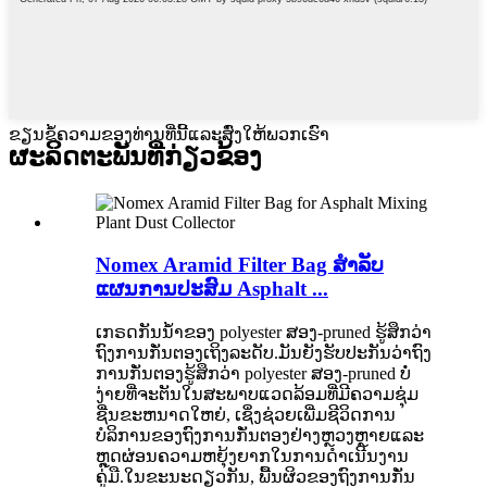
ຂຽນຂໍ້ຄວາມຂອງທ່ານທີ່ນີ້ແລະສົ່ງໃຫ້ພວກເຮົາ
ຜະ​ລິດ​ຕະ​ພັນ​ທີ່​ກ່ຽວ​ຂ້ອງ
Nomex Aramid Filter Bag ສໍາລັບ
ແຜນການປະສົມ Asphalt ...
ເກຣດກັນນໍ້າຂອງ polyester ສອງ-pruned ຮູ້ສຶກວ່າ
ຖົງການກັ່ນຕອງເຖິງລະດັບ.ມັນຍັງຮັບປະກັນວ່າຖົງ
ການກັ່ນຕອງຮູ້ສຶກວ່າ polyester ສອງ-pruned ບໍ່
ງ່າຍທີ່ຈະຕັນໃນສະພາບແວດລ້ອມທີ່ມີຄວາມຊຸ່ມ
ຊື່ນຂະຫນາດໃຫຍ່, ເຊິ່ງຊ່ວຍເພີ່ມຊີວິດການ
ບໍລິການຂອງຖົງການກັ່ນຕອງຢ່າງຫຼວງຫຼາຍແລະ
ຫຼຸດຜ່ອນຄວາມຫຍຸ້ງຍາກໃນການດໍາເນີນງານ
ຄູ່ມື.ໃນຂະນະດຽວກັນ, ພື້ນຜິວຂອງຖົງການກັ່ນ