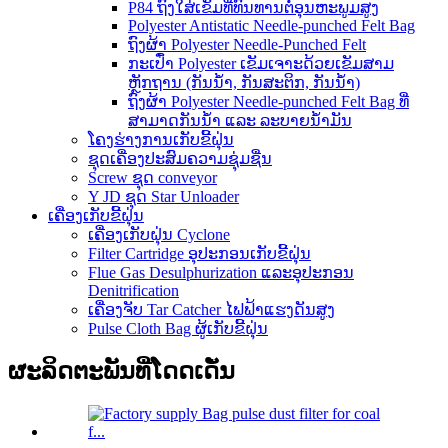
P84 ຖົງໃສ່ເຂັມທີ່ທົນທານຕໍ່ອຸນຫະພູມສູງ
Polyester Antistatic Needle-punched Felt Bag
ຖົງຜ້າ Polyester Needle-Punched Felt
ກະເປົ໋າ Polyester ເຂັມເຈາະດ້ວຍເຂັມສາມ
ຫຼັກຖານ (ກັນນໍ້າ, ກັນສະຕິກ, ກັນນໍ້າ)
ຖົງຜ້າ Polyester Needle-punched Felt Bag ທີ່
ສາມາດກັນນໍ້າ ແລະ ລະບາຍນໍ້າມັນ
ໂຄງຮ່າງການເກັບຂີ້ຝຸ່ນ
ຊຸດເຄື່ອງປະສົມຄວາມຊຸ່ມຊື່ນ
Screw ຊຸດ conveyor
Y JD ຊຸດ Star Unloader
ເຄື່ອງເກັບຂີ້ຝຸ່ນ
ເຄື່ອງເກັບຝຸ່ນ Cyclone
Filter Cartridge ອຸປະກອນເກັບຂີ້ຝຸ່ນ
Flue Gas Desulphurization ແລະອຸປະກອນ
Denitrification
ເຄື່ອງຈັບ Tar Catcher ໄຟຟ້າແຮງດັນສູງ
Pulse Cloth Bag ຜູ້ເກັບຂີ້ຝຸ່ນ
ຜະລິດຕະພັນທີ່ໂດດເດັ່ນ