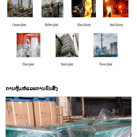
ການຫຸ້ມຫໍ່ແລະການຂົນສົ່ງ