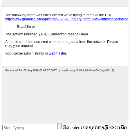
ກົດ enter ເພື່ອຊອກຫາຫຼື ESC ເພື່ອ