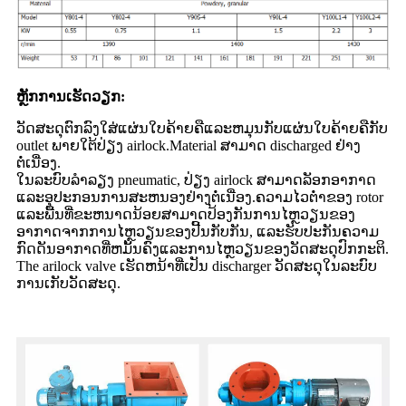
ຫຼັກ​ການ​ເຮັດ​ວຽກ​:
ວັດສະດຸຕົກລົງໃສ່ແຜ່ນໃບຄ້າຍຄືແລະຫມຸນກັບແຜ່ນໃບຄ້າຍຄືກັບ
outlet ພາຍໃຕ້ປ່ຽງ airlock.Material ສາມາດ discharged ຢ່າງ
ຕໍ່ເນື່ອງ.
ໃນລະບົບລໍາລຽງ pneumatic, ປ່ຽງ airlock ສາມາດລັອກອາກາດ
ແລະອຸປະກອນການສະຫນອງຢ່າງຕໍ່ເນື່ອງ.ຄວາມໄວຕ່ໍາຂອງ rotor
ແລະພື້ນທີ່ຂະຫນາດນ້ອຍສາມາດປ້ອງກັນການໄຫຼວຽນຂອງ
ອາກາດຈາກການໄຫຼວຽນຂອງປີ້ນກັບກັນ, ແລະຮັບປະກັນຄວາມ
ກົດດັນອາກາດທີ່ຫມັ້ນຄົງແລະການໄຫຼວຽນຂອງວັດສະດຸປົກກະຕິ.
The arilock valve ເຮັດຫນ້າທີ່ເປັນ discharger ວັດສະດຸໃນລະບົບ
ການເກັບວັດສະດຸ.