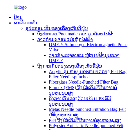
ບ້ານ
ຜະລິດຕະພັນ
ອຸປະກອນເສີມຂອງເຄື່ອງເກັບຂີ້ຝຸ່ນ
ອົງປະກອບ Pneumatic ຄວບຄຸມດ້ວຍໄຟຟ້າ
ວາວກຳມະຈອນແມ່ເຫຼັກໄຟຟ້າ
DMF-Y Submerged Electromagnetic Pulse
Valve
ວາວກຳມະຈອນແມ່ເຫຼັກໄຟຟ້າມຸມຂວາ
DMF-Z
ຖົງການກັ່ນຕອງຂອງເຄື່ອງເກັບຂີ້ຝຸ່ນ
Acrylic ອຸນຫະພູມຂະຫນາດກາງ Felt Bag
Filter Needle-punched
Fiberglass Needle-Punched Filter Bag
Flumex (FMS) ຖົງໃສ່ເຂັມທີ່ທົນທານຕໍ່
ອຸນຫະພູມສູງ
ຖົງການກັ່ນຕອງດ້ວຍເຂັມ PPS ທີ່ມີ
ອຸນຫະພູມສູງ
Metas Needle-punched Filtration Bag Felt
ຢູ່ທີ່ອຸນຫະພູມສູງ
P84 ຖົງໃສ່ເຂັມທີ່ທົນທານຕໍ່ອຸນຫະພູມສູງ
Polyester Antistatic Needle-punched Felt