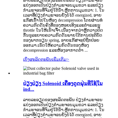
ລາຍລະອຽດຂອງຜະລິດຕະພັນ ປ່ຽງກໍາມະຈອນ
ແບ່ງອອກເປັນປ່ຽງກໍາມະຈອນມຸມຂວາ ແລະປ່ຽງ
ກໍາມະຈອນທີ່ຈົມຢູ່ໃຕ້ນໍ້າ.ຫຼັກການມຸມຂວາ: 1. ໃນ
ເວລາທີ່ປ່ຽງກໍາມະຈອນຍັງບໍ່ໄດ້ energized, ອາຍ
ແກັສເຂົ້າໄປໃນຫ້ອງ decompression ໂດຍຜ່ານທໍ່
ຄວາມກົດດັນຄົງທີ່ຂອງຫອຍເທິງແລະຕ່ໍາແລະຮູ
throttle ໃນໃຫ້ເຂົາເຈົ້າ.ເນື່ອງຈາກວ່າຫຼັກວາວປິດ
ກັ້ນຮູລະບາຍຄວາມກົດດັນພາຍໃຕ້ການປະຕິບັດ
ຂອງພາກຮຽນ spring, ອາຍແກັສຈະບໍ່ຖືກປ່ອຍ
ອອກມາ.ເຮັດໃຫ້ຄວາມກົດດັນຂອງຫ້ອງ
decompression ແລະຫ້ອງອາກາດຕ່ໍາ ...
ເບິ່ງຜະລິດຕະພັນເພີ່ມເຕີມ
>
ປ່ຽງປ່ຽງ Solenoid ເຄື່ອງດູດຝຸ່ນທີ່ໃຊ້ໃນ
ind...
ລາຍລະອຽດຂອງຜະລິດຕະພັນ ປ່ຽງກໍາມະຈອນ
ແບ່ງອອກເປັນປ່ຽງກໍາມະຈອນມຸມຂວາ ແລະປ່ຽງ
ກໍາມະຈອນທີ່ຈົມຢູ່ໃຕ້ນໍ້າ.ຫຼັກການມຸມຂວາ: 1. ໃນ
ເວລາທີ່ປ່ຽງກໍາມະຈອນຍັງບໍ່ໄດ້ energized, ອາຍ