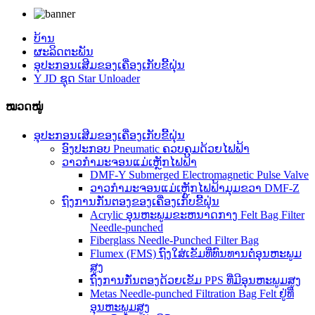
ບ້ານ
ຜະລິດຕະພັນ
ອຸປະກອນເສີມຂອງເຄື່ອງເກັບຂີ້ຝຸ່ນ
Y JD ຊຸດ Star Unloader
ໝວດໝູ່
ອຸປະກອນເສີມຂອງເຄື່ອງເກັບຂີ້ຝຸ່ນ
ອົງປະກອບ Pneumatic ຄວບຄຸມດ້ວຍໄຟຟ້າ
ວາວກຳມະຈອນແມ່ເຫຼັກໄຟຟ້າ
DMF-Y Submerged Electromagnetic Pulse Valve
ວາວກຳມະຈອນແມ່ເຫຼັກໄຟຟ້າມຸມຂວາ DMF-Z
ຖົງການກັ່ນຕອງຂອງເຄື່ອງເກັບຂີ້ຝຸ່ນ
Acrylic ອຸນຫະພູມຂະຫນາດກາງ Felt Bag Filter
Needle-punched
Fiberglass Needle-Punched Filter Bag
Flumex (FMS) ຖົງໃສ່ເຂັມທີ່ທົນທານຕໍ່ອຸນຫະພູມ
ສູງ
ຖົງການກັ່ນຕອງດ້ວຍເຂັມ PPS ທີ່ມີອຸນຫະພູມສູງ
Metas Needle-punched Filtration Bag Felt ຢູ່ທີ່
ອຸນຫະພູມສູງ