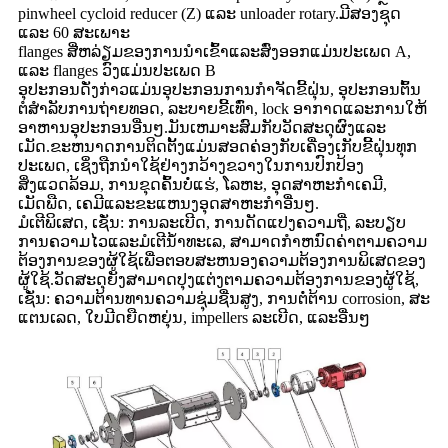
pinwheel cycloid reducer (Z) ແລະ unloader rotary.ມີສອງຊຸດ
ແລະ 60 ສະເພາະ
flanges ສີ່ຫລ່ຽມຂອງການນໍາເຂົ້າແລະສົ່ງອອກແມ່ນປະເພດ A,
ແລະ flanges ວົງແມ່ນປະເພດ B
ອຸປະກອນດັ່ງກ່າວແມ່ນອຸປະກອນການກໍາຈັດຂີ້ຝຸ່ນ, ອຸປະກອນຕົ້ນ
ຕໍສໍາລັບການຖ່າຍທອດ, ລະບາຍຂີ້ເທົ່າ, lock ອາກາດແລະການໃຫ້
ອາຫານອຸປະກອນອື່ນໆ.ມັນເຫມາະສົມກັບວັດສະດຸຜົງແລະ
ເມັດ.ຂະຫນາດການຕິດຕັ້ງແມ່ນສອດຄ່ອງກັບເຄື່ອງເກັບຂີ້ຝຸ່ນທຸກ
ປະເພດ, ເຊິ່ງຖືກນໍາໃຊ້ຢ່າງກວ້າງຂວາງໃນການປົກປ້ອງ
ສິ່ງແວດລ້ອມ, ການຂຸດຄົ້ນບໍ່ແຮ່, ໂລຫະ, ອຸດສາຫະກໍາເຄມີ,
ເມັດພືດ, ເຄມີແລະຂະແຫນງອຸດສາຫະກໍາອື່ນໆ.
ມໍເຕີພິເສດ, ເຊັ່ນ: ການລະເບີດ, ການດັດແປງຄວາມຖີ່, ລະບຽບ
ການຄວາມໄວແລະມໍເຕີນ້ໍາທະເລ, ສາມາດກໍາຫນົດຄ່າຕາມຄວາມ
ຕ້ອງການຂອງຜູ້ໃຊ້ເພື່ອຕອບສະຫນອງຄວາມຕ້ອງການພິເສດຂອງ
ຜູ້ໃຊ້.ວັດສະດຸຍັງສາມາດປຸງແຕ່ງຕາມຄວາມຕ້ອງການຂອງຜູ້ໃຊ້,
ເຊັ່ນ: ຄວາມຕ້ານທານຄວາມຊຸ່ມຊື່ນສູງ, ການຕໍ່ຕ້ານ corrosion, ສະ
ແຕນເລດ, ໃບມີດຍືດຫຍຸ່ນ, impellers ລະເບີດ, ແລະອື່ນໆ