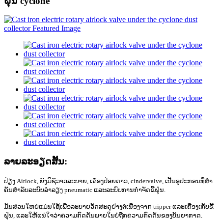
ຝຸ່ນ cyclone
ລາຍ​ລະ​ອຽດ​ສັ້ນ​:
ປ່ຽງ Airlock, ຍັງມີຊື່ວາວລະບາຍ, ເຄື່ອງປ່ອຍດາວ, cindervalve, ເປັນອຸປະກອນທີ່ສໍາ
ຄັນສໍາລັບລະບົບລໍາລຽງ pneumatic ແລະລະບົບການກໍາຈັດຂີ້ຝຸ່ນ.
ມັນສ່ວນໃຫຍ່ແມ່ນໃຊ້ເພື່ອລະບາຍວັດສະດຸຢ່າງຕໍ່ເນື່ອງຈາກ tripper ແລະເຄື່ອງເກັບຂີ້
ຝຸ່ນ, ແລະໃຫ້ແນ່ໃຈວ່າຄວາມກົດດັນພາຍໃນບໍ່ຖືກຄວາມກົດດັນຂອງບັນຍາກາດ.