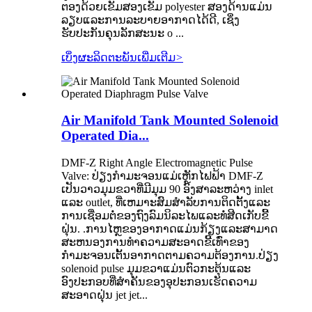
ຕອງດ້ວຍເຂັມສອງເຂັມ polyester ສອງດ້ານແມ່ນ
ລຽບແລະການລະບາຍອາກາດໄດ້ດີ, ເຊິ່ງ
ຮັບປະກັນຄຸນລັກສະນະ o ...
ເບິ່ງຜະລິດຕະພັນເພີ່ມເຕີມ
>
Air Manifold Tank Mounted Solenoid
Operated Dia...
DMF-Z Right Angle Electromagnetic Pulse
Valve: ປ່ຽງກໍາມະຈອນແມ່ເຫຼັກໄຟຟ້າ DMF-Z
ເປັນວາວມຸມຂວາທີ່ມີມຸມ 90 ອົງສາລະຫວ່າງ inlet
ແລະ outlet, ທີ່ເຫມາະສົມສໍາລັບການຕິດຕັ້ງແລະ
ການເຊື່ອມຕໍ່ຂອງຖົງລົມນິລະໄພແລະທໍ່ສີດເກັບຂີ້
ຝຸ່ນ. .ການໄຫຼຂອງອາກາດແມ່ນກ້ຽງແລະສາມາດ
ສະຫນອງການທໍາຄວາມສະອາດຂີ້ເທົ່າຂອງ
ກໍາມະຈອນເຕັ້ນອາກາດຕາມຄວາມຕ້ອງການ.ປ່ຽງ
solenoid pulse ມຸມຂວາແມ່ນຕົວກະຕຸ້ນແລະ
ອົງປະກອບທີ່ສໍາຄັນຂອງອຸປະກອນເຮັດຄວາມ
ສະອາດຝຸ່ນ jet jet...