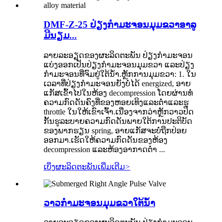
DMF-Z-25 ປ່ຽງກຳມະຈອນມຸມຂວາອາລູ
ມີນຽມ...
ລາຍລະອຽດຂອງຜະລິດຕະພັນ ປ່ຽງກໍາມະຈອນ
ແບ່ງອອກເປັນປ່ຽງກໍາມະຈອນມຸມຂວາ ແລະປ່ຽງ
ກໍາມະຈອນທີ່ຈົມຢູ່ໃຕ້ນໍ້າ.ຫຼັກການມຸມຂວາ: 1. ໃນ
ເວລາທີ່ປ່ຽງກໍາມະຈອນຍັງບໍ່ໄດ້ energized, ອາຍ
ແກັສເຂົ້າໄປໃນຫ້ອງ decompression ໂດຍຜ່ານທໍ່
ຄວາມກົດດັນຄົງທີ່ຂອງຫອຍເທິງແລະຕ່ໍາແລະຮູ
throttle ໃນໃຫ້ເຂົາເຈົ້າ.ເນື່ອງຈາກວ່າຫຼັກວາວປິດ
ກັ້ນຮູລະບາຍຄວາມກົດດັນພາຍໃຕ້ການປະຕິບັດ
ຂອງພາກຮຽນ spring, ອາຍແກັສຈະບໍ່ຖືກປ່ອຍ
ອອກມາ.ເຮັດໃຫ້ຄວາມກົດດັນຂອງຫ້ອງ
decompression ແລະຫ້ອງອາກາດຕ່ໍາ ...
ເບິ່ງຜະລິດຕະພັນເພີ່ມເຕີມ
>
ວາວກຳມະຈອນມຸມຂວາໃຕ້ນ້ຳ