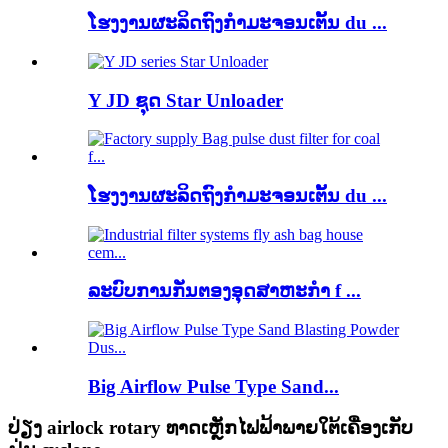
ໂຮງງານຜະລິດຖົງກໍາມະຈອນເຕັ້ນ du ...
Y JD ຊຸດ Star Unloader
ໂຮງງານຜະລິດຖົງກໍາມະຈອນເຕັ້ນ du ...
ລະບົບການກັ່ນຕອງອຸດສາຫະກໍາ f ...
Big Airflow Pulse Type Sand...
ປ່ຽງ airlock rotary ທາດເຫຼັກໄຟຟ້າພາຍໃຕ້ເຄື່ອງເກັບ