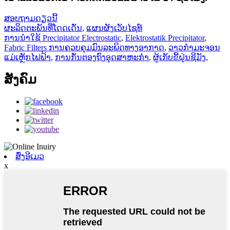
ສອບຖາມດຽວນີ້
ຜະລິດຕະພັນທີ່ໂດດເດັ່ນ
,
ແຜນຜັງເວັບໄຊທ໌
ການນໍາໃຊ້ Precipitator Electrostatic
,
Elektrostatik Precipitator
,
Fabric Filters ການຄວບຄຸມມົນລະພິດທາງອາກາດ
,
ວາວກຳມະຈອນ
ແມ່ເຫຼັກໄຟຟ້າ
,
ການກັ່ນຕອງຖົງອຸດສາຫະກໍາ
,
ຜູ້ເກັບຂີ້ຝຸ່ນຊີມັງ
,
ສັງຄົມ
ສົ່ງອີເມວ
x