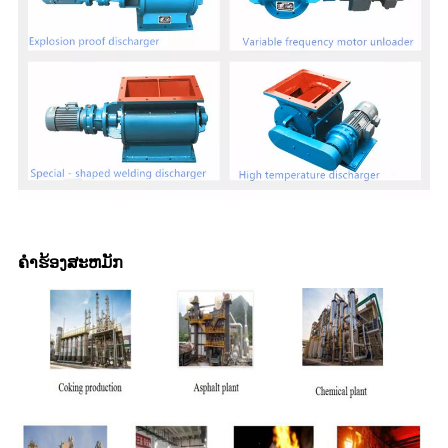
ຄໍາຮ້ອງສະຫມັກ